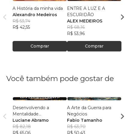
A História da minha vida
ENTRE A LUZ E A
Vive
Alexandro Medeiros
ESCURIDÃO
Auten
R$ 53,74
ALEX MEDEIROS
Alex 
R$ 42,55
R$ 68,16
R$ 36
R$ 53,96
R$ 28
Comprar
Comprar
Você também pode gostar de
Desenvolvendo a
A Arte da Guerra para
O Jog
Mentalidade
Negócios
Rube
Empreendedora
Luciane Abramo
Fabio Tamanho
Macha
R$ 12
R$ 82,18
R$ 63,70
R$ 99
R$ 65,06
R$ 50,43