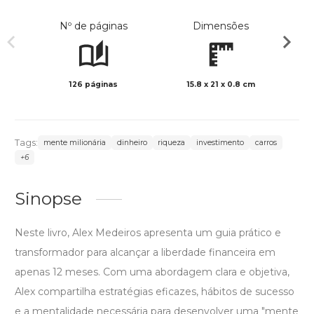
Nº de páginas
Dimensões
126 páginas
15.8 x 21 x 0.8 cm
Preto 
Tags:
mente milionária
dinheiro
riqueza
investimento
carros
+6
Sinopse
Neste livro, Alex Medeiros apresenta um guia prático e
transformador para alcançar a liberdade financeira em
apenas 12 meses. Com uma abordagem clara e objetiva,
Alex compartilha estratégias eficazes, hábitos de sucesso
e a mentalidade necessária para desenvolver uma "mente