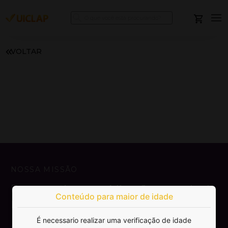
VOLTAR
NOSSA MISSÃO
Democratizar a publicação e venda de
Conteúdo para maior de idade
livros.
É necessario realizar uma verificação de idade
SAIBA MAIS