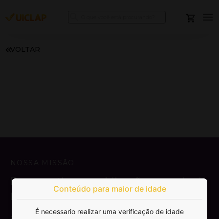
VOLTAR
NOSSA MISSÃO
Democratizar a publicação e venda de
Conteúdo para maior de idade
livros.
É necessario realizar uma verificação de idade
SAIBA MAIS