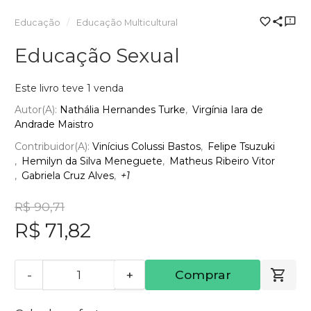
Educação
Educação Multicultural
Educação Sexual
Este livro teve 1 venda
Autor(a):
Nathália Hernandes Turke
Virgínia Iara de
Andrade Maistro
Contribuidor(a):
Vinícius Colussi Bastos
Felipe Tsuzuki
Hemilyn da Silva Meneguete
Matheus Ribeiro Vitor
Gabriela Cruz Alves
+1
R$ 90,71
R$ 71,82
-
+
Comprar