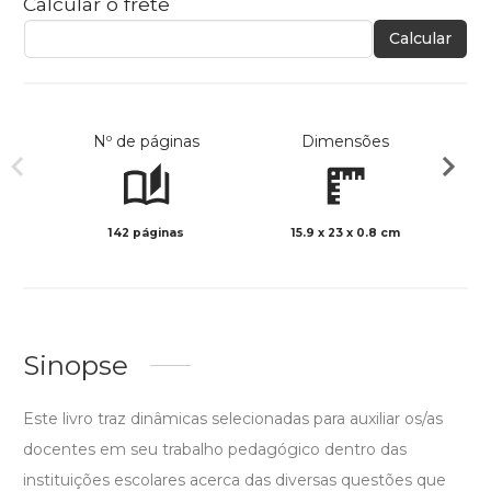
Calcular o frete
Calcular
Nº de páginas
Dimensões
142 páginas
15.9 x 23 x 0.8 cm
Col
Sinopse
Este livro traz dinâmicas selecionadas para auxiliar os/as
docentes em seu trabalho pedagógico dentro das
instituições escolares acerca das diversas questões que