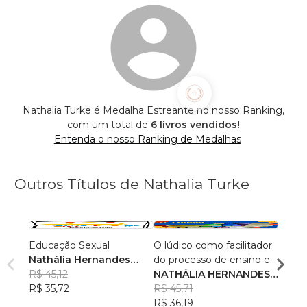
Nathalia Turke é Medalha Estreante no nosso Ranking,
com um total de
6 livros vendidos!
Entenda o nosso Ranking de Medalhas
Outros Títulos de Nathalia Turke
Educação Sexual
O lúdico como facilitador
Cartil
Nathália Hernandes
do processo de ensino e
Escol
Turke
R$ 45,12
aprendizagem
NATHÁLIA HERNANDES
Nathá
R$ 35,72
TURKE
R$ 45,71
, +3
Turk
R$ 44
R$ 36,19
R$ 34