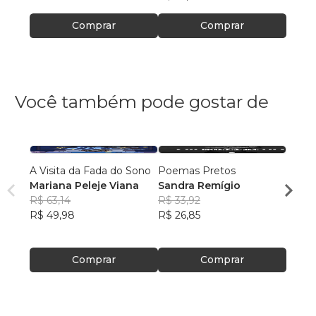
Comprar
Comprar
Você também pode gostar de
A Visita da Fada do Sono
Poemas Pretos
A Cor
Mariana Peleje Viana
Sandra Remígio
Onde 
R$ 63,14
R$ 33,92
Danie
R$ 49,98
R$ 26,85
(Negr
R$ 85
R$ 67
Comprar
Comprar