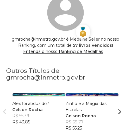
gmrocha@inmetro.gov.br é Medalha Seller no nosso
Ranking, com um total de
57 livros vendidos!
Entenda o nosso Ranking de Medalhas
Outros Títulos de
gmrocha@inmetro.gov.br
Alex foi abduzido?
Zinho e a Magia das
Pedro
Gelson Rocha
Estrelas
Medi
R$ 55,39
Gelson Rocha
Gels
R$ 43,85
R$ 69,77
R$ 72
R$ 55,23
R$ 57,