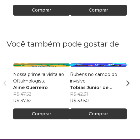
Comprar
Comprar
Você também pode gostar de
Nossa primeira visita ao
Rubens no campo do
Clarit
Oftalmologista
invisível
Rafae
Aline Guerreiro
Tobias Júnior de
R$ 49
R$ 47,52
Campos
R$ 42,31
R$ 38
R$ 37,62
R$ 33,50
Comprar
Comprar