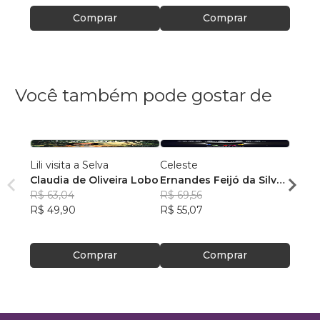
Comprar
Comprar
Você também pode gostar de
Lili visita a Selva
Celeste
O CO
Claudia de Oliveira Lobo
Ernandes Feijó da Silva
CAVA
R$ 63,04
Júnior
R$ 69,56
Afon
R$ 49,90
R$ 55,07
R$ 50
R$ 40
Comprar
Comprar