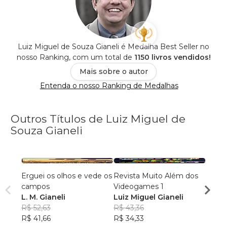
Luiz Miguel de Souza Gianeli é Medalha Best Seller no
nosso Ranking, com um total de
1150 livros vendidos!
Mais sobre o autor
Entenda o nosso Ranking de Medalhas
Outros Títulos de Luiz Miguel de
Souza Gianeli
Erguei os olhos e vede os
Revista Muito Além dos
Muito
campos
Videogames 1
Vide
L. M. Gianeli
Luiz Miguel Gianeli
Luiz 
R$ 52,63
R$ 43,36
R$ 49
R$ 41,66
R$ 34,33
R$ 39