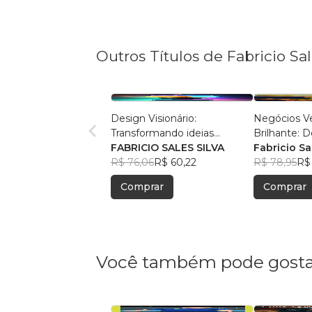
Outros Títulos de Fabricio Sa
Design Visionário:
Negócios Ve
Transformando ideias
Brilhante: 
comuns em negócios
FABRICIO SALES SILVA
Potencial S
Fabricio Sa
extraordinários
R$ 76,06
R$ 60,22
R$ 78,95
R$
Comprar
Comprar
Você também pode gosta