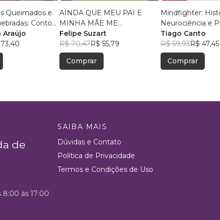
es Queimados e
AINDA QUE MEU PAI E
Mindfighter: Hist
ebradas: Contos
MINHA MÃE ME
Neurociência e P
 Reflexões
 Araújo
ABANDONEM!
Felipe Suzart
Esporte para Lut
Tiago Canto
bre Desigualdades
 73,40
R$ 70,47
R$ 55,79
R$ 59,93
R$ 47,45
Públicas
Comprar
Comprar
SAIBA MAIS
Dúvidas e Contato
da de
Política de Privacidade
Termos e Condições de Uso
s 8:00 às 17:00