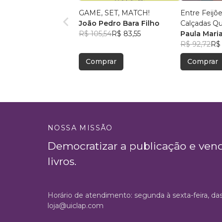
GAME, SET, MATCH!
Entre Feijõ
João Pedro Bara Filho
Calçadas Qu
R$ 105,54
R$ 83,55
Autobiográficos e
Paula Maria
Críticas so
R$ 92,72
R$
e Políticas 
Comprar
Comprar
NOSSA MISSÃO
Democratizar a publicação e ven
livros.
Horário de atendimento: segunda à sexta-feira, da
loja@uiclap.com