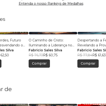
Entenda o nosso Ranking de Medalhas
les
rdes, Futuro
O Caminho de Cristo:
Despertando a Fé 
Desvendando o
Iluminando a Liderança no
Revelando a Pro
ustentável
les Silva
Mundo Moderno
Fabricio Sales Silva
Existência de De
Fabricio Sales Si
 62,50
R$ 76,73
R$ 60,75
R$ 77,84
R$ 61,63
Comprar
Comprar
r de