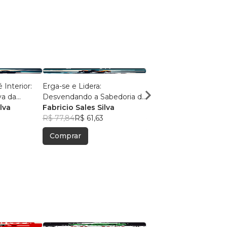
Interior:
Erga-se e Lidera:
Ensinamentos Bíblicos
va da
Desvendando a Sabedoria do
Princípio ao Fim do Livro ao
us
lva
Sucesso
Fabricio Sales Silva
Coração
Fabricio Sales Silva
R$ 77,84
R$ 61,63
R$ 80,06
R$ 63,38
Comprar
Comprar