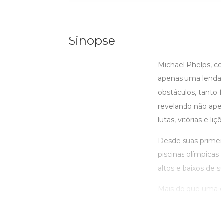
Sinopse
Michael Phelps, co
apenas uma lenda 
obstáculos, tanto 
revelando não ape
lutas, vitórias e li
Desde suas primei
piscinas olímpica
altos e baixos de s
Mais do que uma co