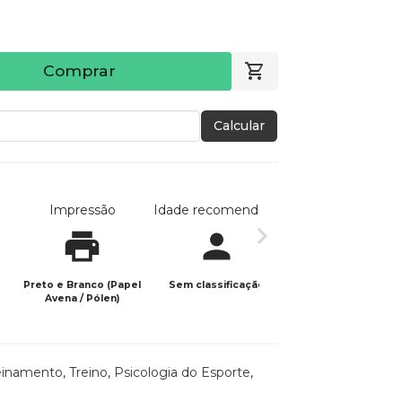
Comprar
Calcular
Impressão
Idade recomendada
Data de publicaç
Preto e Branco (Papel
Sem classificação
04/07/2024
Avena / Pólen)
einamento
,
Treino
,
Psicologia do Esporte
,