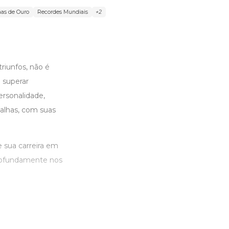
as de Ouro
Recordes Mundiais
+2
riunfos, não é
 superar
ersonalidade,
alhas, com suas
 sua carreira em
profundamente nos