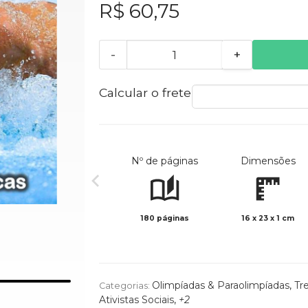
R$ 60,75
-
+
Calcular o frete
Nº de páginas
Dimensões
180 páginas
16 x 23 x 1 cm
Olimpíadas & Paraolimpíadas
,
Tr
Categorias:
Ativistas Sociais
,
+2