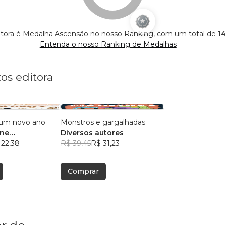
itora é Medalha Ascensão no nosso Ranking, com um total de
14
Entenda o nosso Ranking de Medalhas
os editora
a um novo ano
Monstros e gargalhadas
ine
Diversos autores
ora)
 22,38
R$ 39,45
R$ 31,23
Comprar