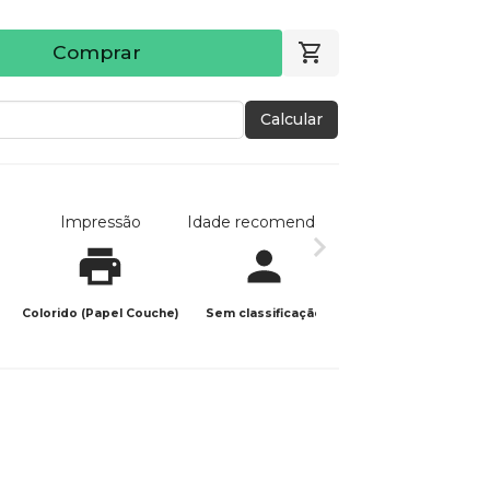
Comprar
Calcular
Impressão
Idade recomendada
Data de publicaç
Colorido (Papel Couche)
Sem classificação
30/06/2024