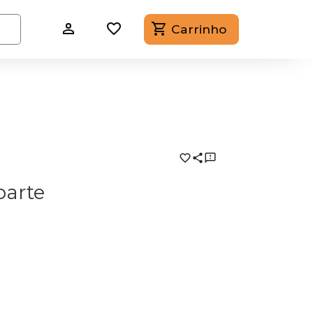
Carrinho
barte