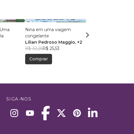
 Uma
Nina em uma viagem
Quem é ela?
la
congelante
Maria Madalena Silva
Lilian Pedroso Maggio
, +2
R$ 30,20
R$ 23,91
R$ 32,25
R$ 25,53
Comprar
Comprar
SIGA-NOS