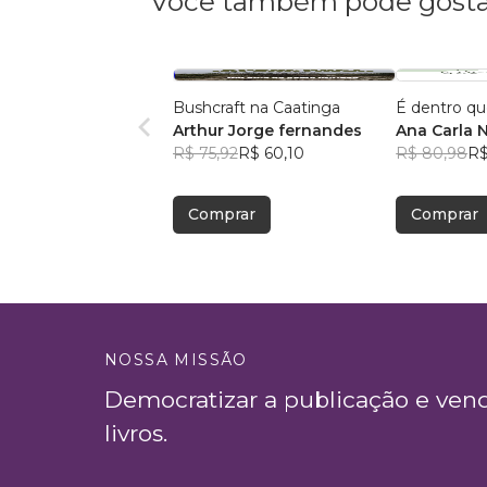
Você também pode gosta
Bushcraft na Caatinga
É dentro qu
Arthur Jorge fernandes
Ana Carla 
R$ 75,92
R$ 60,10
R$ 80,98
R$
Comprar
Comprar
NOSSA MISSÃO
Democratizar a publicação e ven
livros.