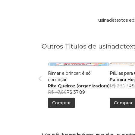
usinadetextos ed
Outros Títulos de usinadetext
Rimar e brincar: é só
Pílulas par
começar
Palmira He
Rita Queiroz (organizadora)
(organizad
R$ 28,27
R$
R$ 47,86
R$ 37,89
Comprar
Comprar