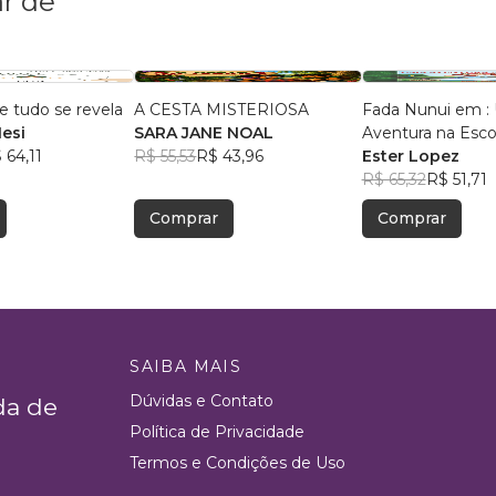
r de
e tudo se revela
A CESTA MISTERIOSA
Fada Nunui em :
Nesi
SARA JANE NOAL
Aventura na Esco
 64,11
R$ 55,53
R$ 43,96
Ester Lopez
R$ 65,32
R$ 51,71
Comprar
Comprar
SAIBA MAIS
Dúvidas e Contato
da de
Política de Privacidade
Termos e Condições de Uso