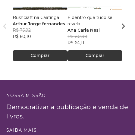
Bushcraft na Caatinga
É dentro que tudo se
A CE
Arthur Jorge fernandes
revela
SARA
R$ 75,92
Ana Carla Nesi
R$ 55,
R$ 60,10
R$ 80,98
R$ 43
R$ 64,11
Comprar
Comprar
NOSSA MISSÃO
Democratizar a publicação e venda de
livros.
SAIBA MAIS