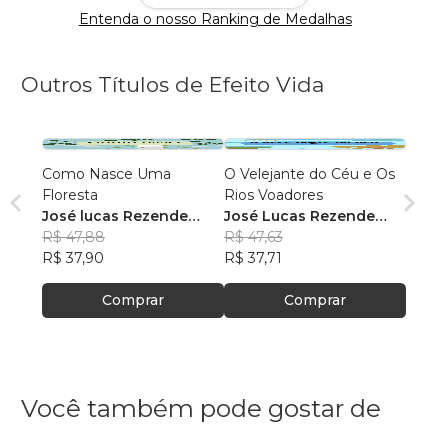
Entenda o nosso Ranking de Medalhas
Outros Títulos de Efeito Vida
Como Nasce Uma
O Velejante do Céu e Os
Floresta
Rios Voadores
José lucas Rezende
José Lucas Rezende
Bandeira
R$ 47,88
Bandeira
R$ 47,63
R$ 37,90
R$ 37,71
Comprar
Comprar
Você também pode gostar de