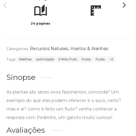
24 páginas
Col
Recursos Naturais
,
Insetos & Aranhas
Categorias:
Tags:
Abelhas
polinização
é feito fruto
frutos
frutas
+5
Sinopse
As plantas são seres vivos fascinantes, concorda? Um
exemplo do que elas podem oferecer é o suco, certo?
mas e ai? como é feito um fruto? venha conhecer a
resposta com Pedrinho, um garoto muito curioso!
Avaliações