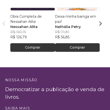
Obra Completa de
Deixa minha barriga em
Etanol
Nessahan Alita
paz!
mort
Nessahan Alita
Nathália Petry
José 
R$ 160,15
R$ 71,81
R$ 56
R$ 126,79
R$ 56,85
R$ 44
Comprar
Comprar
NOSSA MISSÃO
Democratizar a publicação e venda de
livros.
SAIBA MAIS