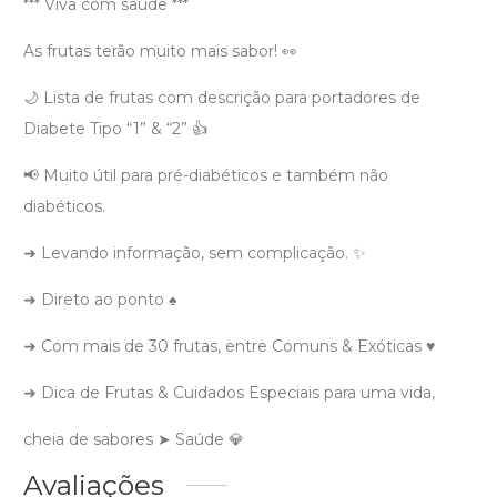
*** Viva com saúde ***
As frutas terão muito mais sabor! 👀
🌙 Lista de frutas com descrição para portadores de
Diabete Tipo “1” & “2” 👍
📢 Muito útil para pré-diabéticos e também não
diabéticos.
➜ Levando informação, sem complicação. ✨
➜ Direto ao ponto ♠
➜ Com mais de 30 frutas, entre Comuns & Exóticas ♥
➜ Dica de Frutas & Cuidados Especiais para uma vida,
cheia de sabores ➤ Saúde 💎
Avaliações