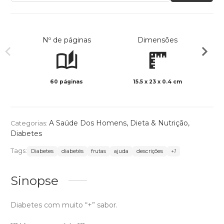
Nº de páginas
Dimensões
60 páginas
15.5 x 23 x 0.4 cm
Col
A Saúde Dos Homens
,
Dieta & Nutrição
,
Categorias:
Diabetes
Tags:
Diabetes
diabetés
frutas
ajuda
descrições
+1
Sinopse
Diabetes com muito “+” sabor.