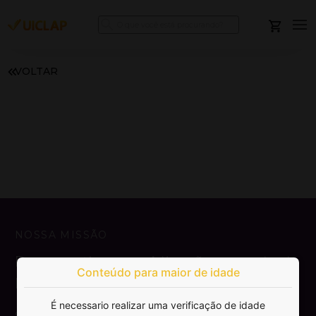
VOLTAR
NOSSA MISSÃO
Democratizar a publicação e venda de
Conteúdo para maior de idade
livros.
É necessario realizar uma verificação de idade
SAIBA MAIS