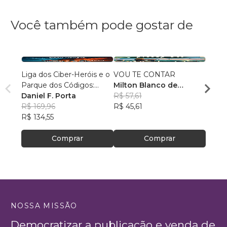
Você também pode gostar de
Liga dos Ciber-Heróis e o
VOU TE CONTAR
Fúria
Parque dos Códigos:
Milton Blanco de
Patri
Rumo ao Desconhecido
Daniel F. Porta
Abrunhosa Trindade
R$ 57,61
R$ 69
R$ 169,96
Filho
R$ 45,61
R$ 54
R$ 134,55
Comprar
Comprar
NOSSA MISSÃO
Democratizar a publicação e venda de