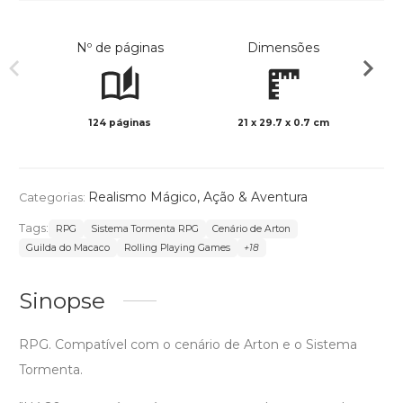
Nº de páginas
Dimensões
124 páginas
21 x 29.7 x 0.7 cm
Col
Realismo Mágico
,
Ação & Aventura
Categorias:
Tags:
RPG
Sistema Tormenta RPG
Cenário de Arton
Guilda do Macaco
Rolling Playing Games
+18
Sinopse
RPG. Compatível com o cenário de Arton e o Sistema
Tormenta.