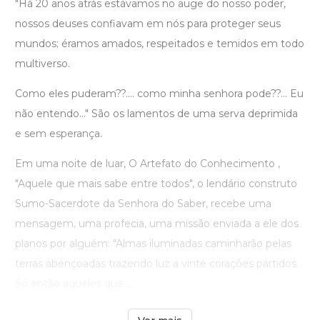
"Há 20 anos atrás estávamos no auge do nosso poder,
nossos deuses confiavam em nós para proteger seus
mundos; éramos amados, respeitados e temidos em todo
multiverso.
Como eles puderam??.... como minha senhora pode??... Eu
não entendo..." São os lamentos de uma serva deprimida
e sem esperança.
Em uma noite de luar, O Artefato do Conhecimento ,
"Aquele que mais sabe entre todos", o lendário construto
Sumo-Sacerdote da Senhora do Saber, recebe uma
mensagem, uma profecia, uma missão enviada a ele dos
planos por alguém: "Almas iluminadas caminharão pelas
terras abençoadas trazendo luz a vinte corações partidos.
Só então aqueles que ...