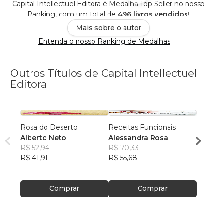
Capital Intellectuel Editora é Medalha Top Seller no nosso
Ranking, com um total de
496 livros vendidos!
Mais sobre o autor
Entenda o nosso Ranking de Medalhas
Outros Títulos de Capital Intellectuel
Editora
Rosa do Deserto
Receitas Funcionais
Azul 
Alberto Neto
Alessandra Rosa
R. C.
R$ 52,94
R$ 70,33
R$ 87
R$ 41,91
R$ 55,68
R$ 69
Comprar
Comprar