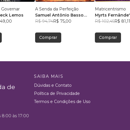
a Governar
A Senda da Perfeição
Matricentrismo
neck Lemos
Samuel Antônio Basso
Myrts Fernânde'
 49,00
Chiesa
R$ 94,74
R$ 75,00
R$ 102,45
R$ 81,1
Comprar
Comprar
SAIBA MAIS
Dúvidas e Contato
da de
Política de Privacidade
Termos e Condições de Uso
s 8:00 às 17:00