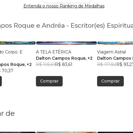
Entenda o nosso Ranking de Medalhas
os Roque e Andréa - Escritor(es) Espiritual
do Corpo. E
A TELA ETÉRICA
Viagem Astral
Dalton Campos Roque
, +2
Dalton Campos
mpos Roque
, +2
R$ 105,61
R$ 83,61
R$ 117,82
R$ 93,2
 70,37
Comprar
Comprar
r de