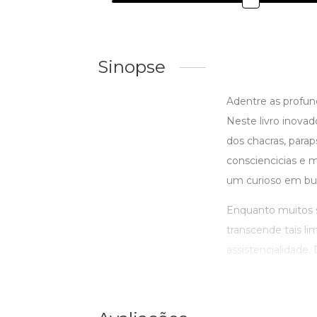
Sinopse
Adentre as profun
Neste livro inovad
dos chacras, parap
consciencicias e 
um curioso em bus
Enquanto muitos s
transcende tais li
assistencialidade. D