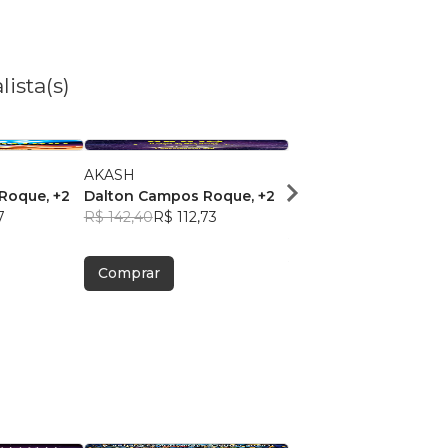
ista(s)
AKASH
A dança da Mãe Divina
 Roque
, +2
Dalton Campos Roque
, +2
céus dos corações
7
R$ 142,40
R$ 112,73
Dalton Campos Roqu
R$ 94,41
R$ 74,74
Comprar
Comprar