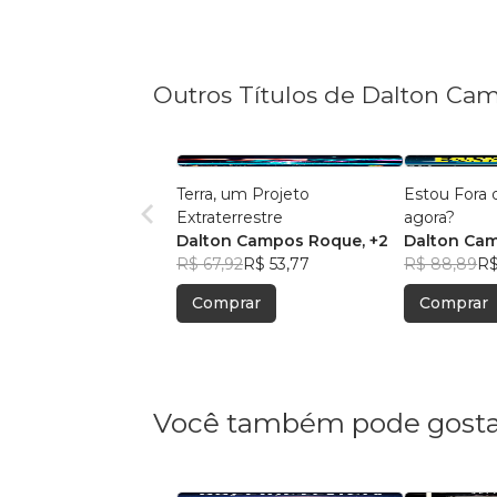
Outros Títulos de Dalton Camp
Terra, um Projeto
Estou Fora 
Extraterrestre
agora?
Dalton Campos Roque
, +2
Dalton Ca
R$ 67,92
R$ 53,77
R$ 88,89
R$
Comprar
Comprar
Você também pode gosta