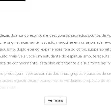
dezas do mundo espiritual e descubra os segredos ocultos da Ap
or e original, ricamente ilustrado, mergulhe em uma jornada revo
siquismo, duplo etérico, experiências fora do corpo, subpersonalid
muito mais. Seja você um estudante do espiritualismo, terapeut
ca de conhecimento, esta obra abrangente é a sua fonte definit
e preocupam apenas com as doutrinas, grupos e pacotes de cre
mitações egocêntricas, focando-se no verdadeiro propósito do a
esmistifi ...
Ver mais