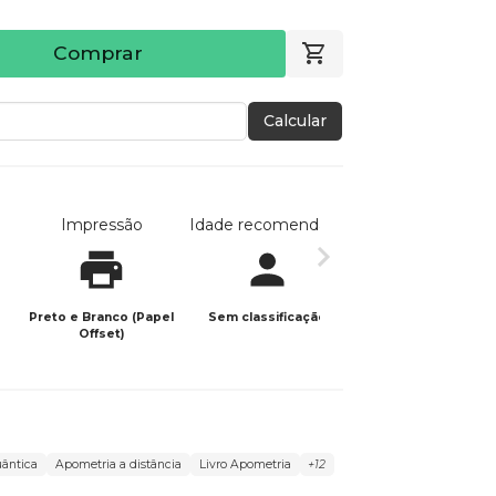
Comprar
Calcular
Impressão
Idade recomendada
Data de publicaç
Preto e Branco (Papel
Sem classificação
23/06/2022
Offset)
ântica
Apometria a distância
Livro Apometria
+12