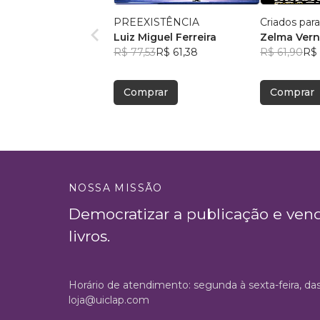
PREEXISTÊNCIA
Criados par
Luiz Miguel Ferreira
Zelma Ver
R$ 77,53
R$ 61,38
R$ 61,90
R$
Comprar
Comprar
NOSSA MISSÃO
Democratizar a publicação e ven
livros.
Horário de atendimento: segunda à sexta-feira, da
loja@uiclap.com