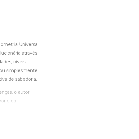
ometria Universal.
lucionária através
ades, níveis
a ou simplesmente
iva de sabedoria.
nças, o autor
mor e da