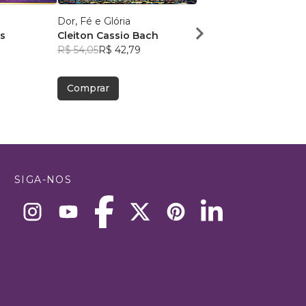
Dor, Fé e Glória
Identidade de Valor
s
Cleiton Cassio Bach
Simone Lacerda
1
R$ 54,05
R$ 42,79
R$ 81,24
R$ 64,31
Comprar
Comprar
SIGA-NOS