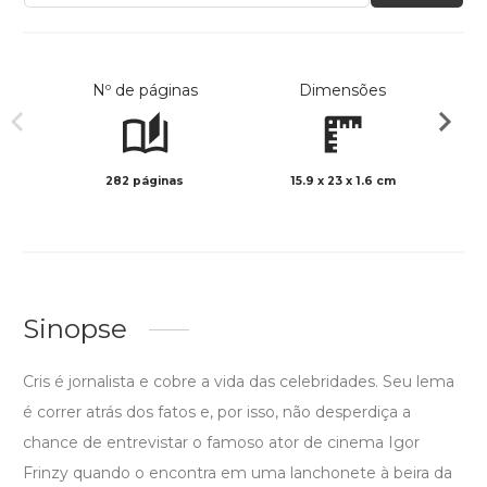
Nº de páginas
Dimensões
282 páginas
15.9 x 23 x 1.6 cm
Preto 
Sinopse
Cris é jornalista e cobre a vida das celebridades. Seu lema
é correr atrás dos fatos e, por isso, não desperdiça a
chance de entrevistar o famoso ator de cinema Igor
Frinzy quando o encontra em uma lanchonete à beira da