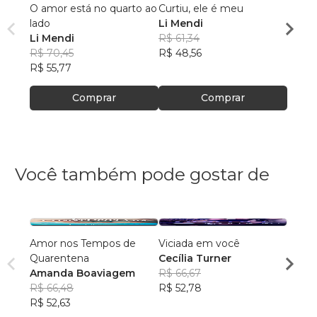
O amor está no quarto ao
Curtiu, ele é meu
50 No
lado
Li Mendi
Li Me
Li Mendi
R$ 61,34
R$ 53
R$ 70,45
R$ 48,56
R$ 42
R$ 55,77
Comprar
Comprar
Você também pode gostar de
Amor nos Tempos de
Viciada em você
Minha
Quarentena
Cecília Turner
Karem
Amanda Boaviagem
R$ 66,67
R$ 10
R$ 66,48
R$ 52,78
R$ 80
R$ 52,63