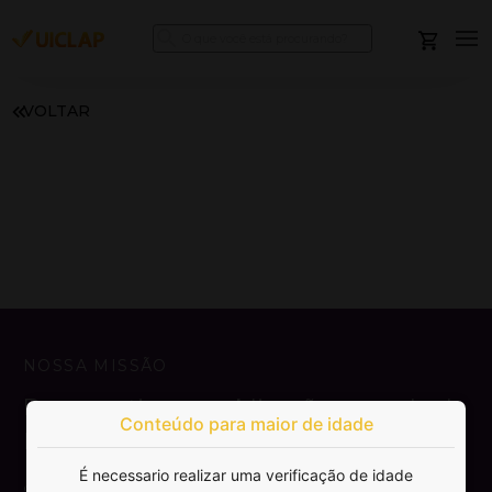
VOLTAR
NOSSA MISSÃO
Democratizar a publicação e venda de
Conteúdo para maior de idade
livros.
É necessario realizar uma verificação de idade
SAIBA MAIS