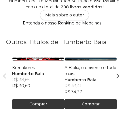
Humberto Baía é Medalha Top Seller no nosso Ranking,
com um total de
298 livros vendidos!
Mais sobre o autor
Entenda o nosso Ranking de Medalhas
Outros Títulos de Humberto Baía
Krenakores
A Bíblia, o universo e tudo
Refle
Humberto Baía
mais.
docênc
R$ 38,65
Humberto Baía
Domin
Humb
R$ 30,60
R$ 43,41
R$ 28
R$ 34,37
R$ 22
Comprar
Comprar