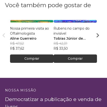
Você também pode gostar de
Nossa primeira visita ao
Rubens no campo do
Clarit
Oftalmologista
invisível
Rafae
Aline Guerreiro
Tobias Júnior de
R$ 49
R$ 47,52
Campos
R$ 42,31
R$ 38
R$ 37,62
R$ 33,50
Comprar
Comprar
NOSSA MISSÃO
Democratizar a publicação e venda de
livros.