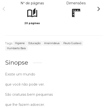
Nº de páginas
Dimensões
20 páginas
Col
Tags:
Higiene
Educação
Ananindeua
Paulo Gustavo
Humberto Baía
Sinopse
Existe um mundo
que você não pode ver.
São criaturas bem pequenas
que lhe fazem adoecer.