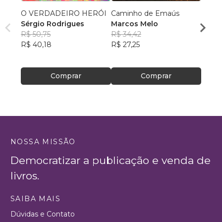
O VERDADEIRO HERÓI
Caminho de Emaús
Dudão
Sérgio Rodrigues
Marcos Melo
da Cr
R$ 50,75
R$ 34,42
Eduar
R$ 40,18
R$ 27,25
da Si
R$ 40
R$ 32,
Comprar
Comprar
NOSSA MISSÃO
Democratizar a publicação e venda de
livros.
SAIBA MAIS
Dúvidas e Contato