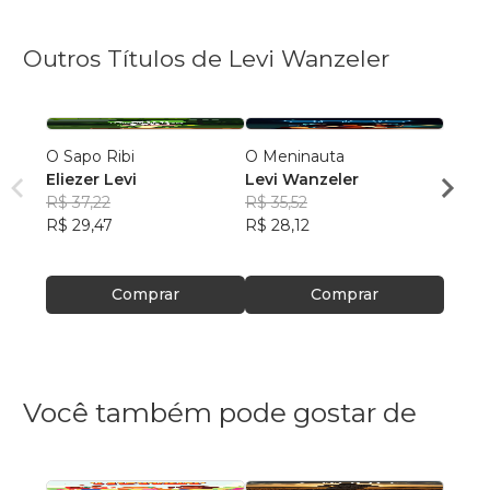
Outros Títulos de Levi Wanzeler
O Sapo Ribi
O Meninauta
A zeb
Eliezer Levi
Levi Wanzeler
Levi 
R$ 37,22
R$ 35,52
R$ 35
R$ 29,47
R$ 28,12
R$ 28
Comprar
Comprar
Você também pode gostar de