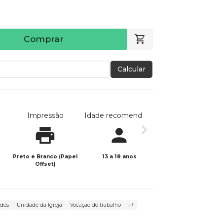
Comprar
Calcular
Impressão
Idade recomendada
Data de publicaç
Preto e Branco (Papel
13 a 18 anos
09/09/2024
Offset)
ades
Unidade da Igreja
Vocação do trabalho
+1