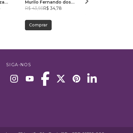
za
Murilo Fernando dos
CULTOS
4
Santos
R$ 43,93
R$ 34,78
Vitor Passos
R$ 50,30
R$ 39,82
Comprar
Comprar
SIGA-NOS