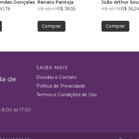
endes Gonçales
Renato Pantoja
João Arthur Sou
41,76
R$ 48,69
R$ 38,55
Pscheidt
R$ 45,78
R$ 36,2
Comprar
Comprar
SAIBA MAIS
Dúvidas e Contato
da de
Política de Privacidade
Termos e Condições de Uso
s 8:00 às 17:00