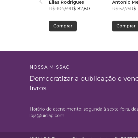
Elias Rodrigues
Antonio M
R$ 104,59
R$ 82,80
R$ 52,75
R$ 
Comprar
Comprar
NOSSA MISSÃO
Democratizar a publicação e ven
livros.
Horário de atendimento: segunda à sexta-feira, da
loja@uiclap.com