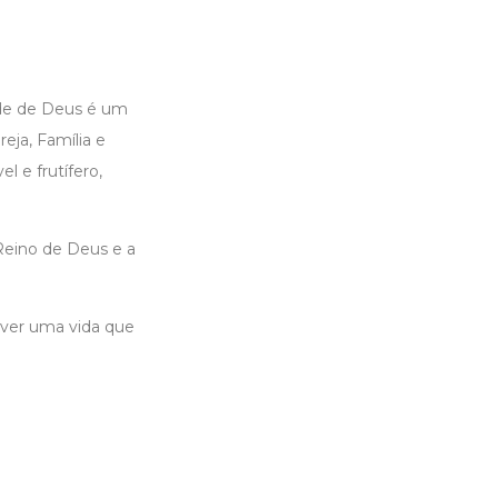
ade de Deus é um
eja, Família e
l e frutífero,
Reino de Deus e a
iver uma vida que