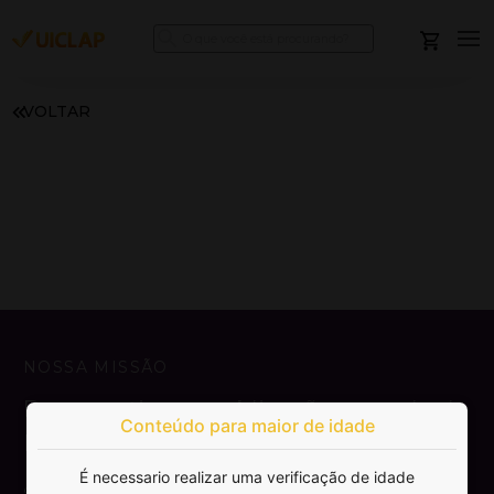
VOLTAR
NOSSA MISSÃO
Democratizar a publicação e venda de
Conteúdo para maior de idade
livros.
É necessario realizar uma verificação de idade
SAIBA MAIS