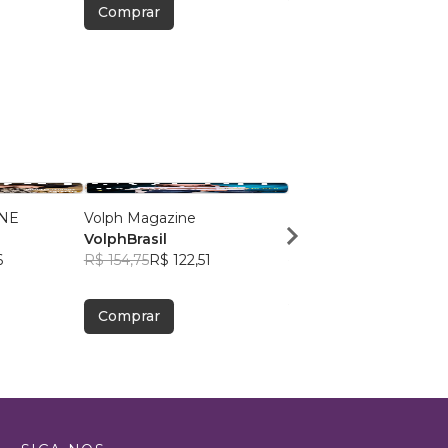
Comprar
Comprar
NE
Volph Magazine
VOLPH
VolphBrasil
VOLPH
6
R$ 154,75
R$ 122,51
R$ 101,84
R$ 80,62
Comprar
Comprar