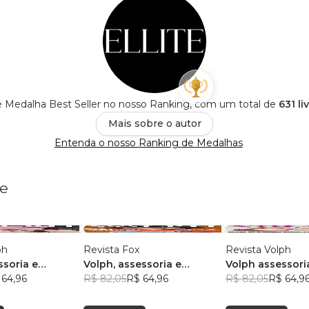
e é Medalha Best Seller no nosso Ranking, com um total de
631 li
Mais sobre o autor
Entenda o nosso Ranking de Medalhas
te
ph
Revista Fox
Revista Volph
ssoria e
Volph, assessoria e
Volph assessori
 64,96
marketing
R$ 82,05
R$ 64,96
Marketing
R$ 82,05
R$ 64,9