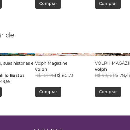
Comprar
Comprar
r de
o, suas historias e
Volph Magazine
VOLPH MAGAZI
volph
volph
lillo Bastos
R$ 101,98
R$ 80,73
R$ 99,10
R$ 78,4
49,55
Comprar
Comprar