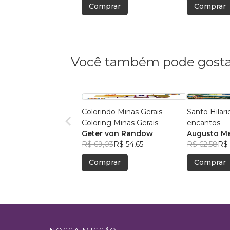
Comprar
Comprar
Você também pode gosta
Colorindo Minas Gerais –
Santo Hilari
Coloring Minas Gerais
encantos
Geter von Randow
Augusto Me
R$ 69,03
R$ 54,65
R$ 62,58
R$ 
Comprar
Comprar