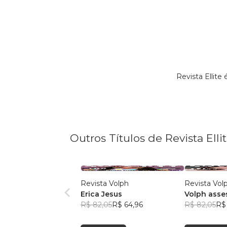
Revista Ellit
Outros Títulos de Revista Elli
Revista Volph
Revista Vol
Erica Jesus
Volph asse
R$ 82,05
R$ 64,96
marketing
R$ 82,05
R$