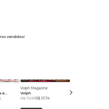
vros vendidos!
Volph Magazine
Volph
a e
Volph
Volph
6
R$ 72,93
R$ 57,74
R$ 72,93
R$ 57,74