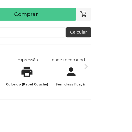
Comprar
Calcular
Impressão
Idade recomendada
Data de publicaç
Colorido (Papel Couche)
Sem classificação
31/08/2024