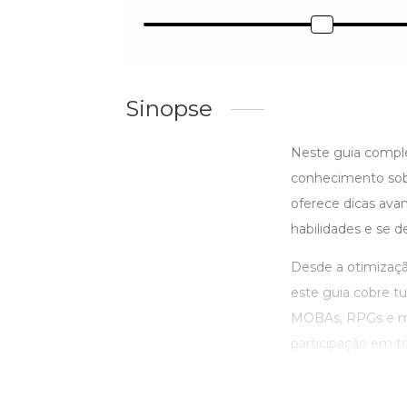
Sinopse
Neste guia complet
conhecimento sobr
oferece dicas avan
habilidades e se 
Desde a otimizaçã
este guia cobre t
MOBAs, RPGs e mui
participação em to