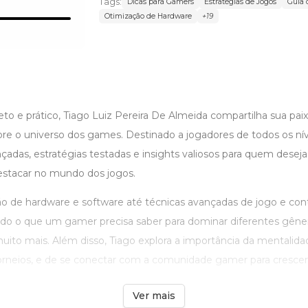
Tags:
Dicas para Gamers
Estratégias de Jogos
Guia
Otimização de Hardware
+19
o e prático, Tiago Luiz Pereira De Almeida compartilha sua pai
e o universo dos games. Destinado a jogadores de todos os nív
çadas, estratégias testadas e insights valiosos para quem deseja
destacar no mundo dos jogos.
o de hardware e software até técnicas avançadas de jogo e con
udo o que um gamer precisa saber para dominar diferentes gên
to mais. Além disso, Tiago explora a importância da mentalida
rneios, e de se conectar com a comunidade gamer para crescer a
Ver mais