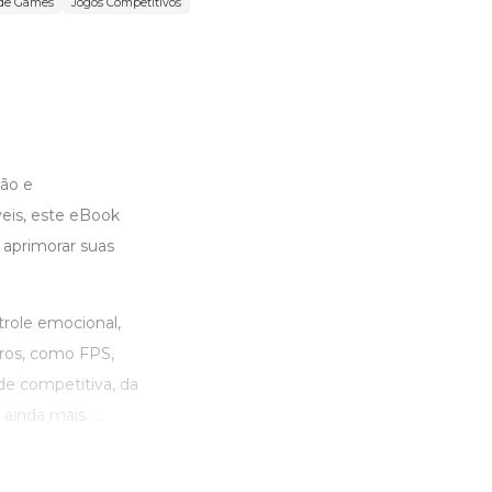
 de Games
Jogos Competitivos
xão e
eis, este eBook
 aprimorar suas
trole emocional,
eros, como FPS,
de competitiva, da
inda mais. ...