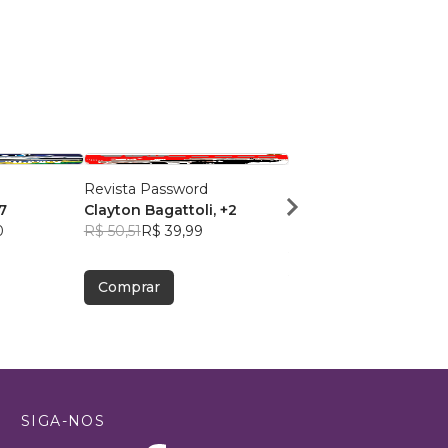
Revista Password
50 Jogos para Conhece
+7
Clayton Bagattoli
, +2
Commodore Amiga
0
R$ 50,51
R$ 39,99
Gustavo Sarmento
R$ 94,72
R$ 74,99
Comprar
Comprar
SIGA-NOS