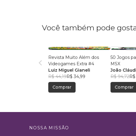
Você também pode gosta
Revista Muito Além dos
50 Jogos pa
Videogames Extra #4
MSX
Luiz Miguel Gianeli
João Cláudi
R$ 44,19
R$ 34,99
R$ 94,72
R$
Comprar
Comprar
NOSSA MISSÃO