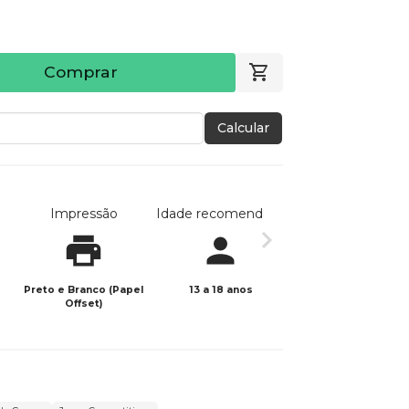
Comprar
Calcular
Impressão
Idade recomendada
Data de publicaç
Preto e Branco (Papel
13 a 18 anos
29/08/2024
Offset)