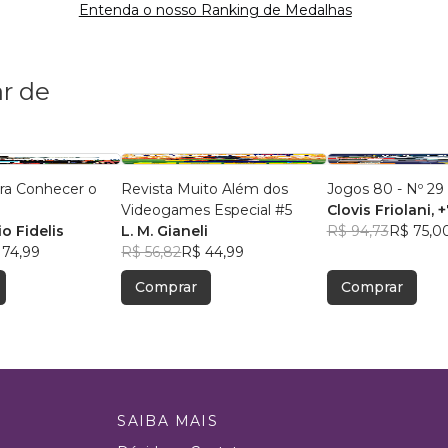
Entenda o nosso Ranking de Medalhas
r de
ra Conhecer o
Revista Muito Além dos
Jogos 80 - Nº 29
Videogames Especial #5
Clovis Friolani
, 
o Fidelis
L. M. Gianeli
R$ 94,73
R$ 75,0
 74,99
R$ 56,82
R$ 44,99
Comprar
Comprar
SAIBA MAIS