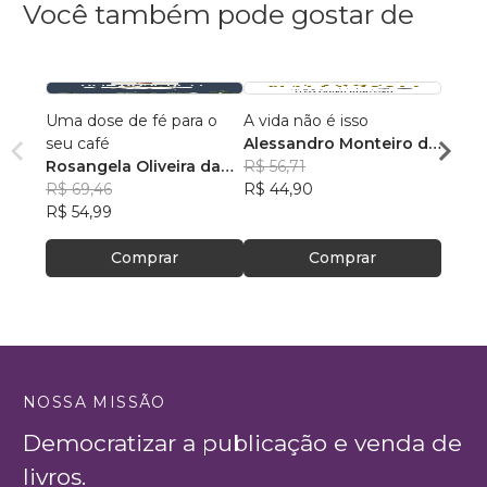
Você também pode gostar de
Uma dose de fé para o
A vida não é isso
118 A
seu café
Alessandro Monteiro de
Rosan
Rosangela Oliveira da
Menezes
R$ 56,71
Feito
R$ 43
Silva
R$ 69,46
R$ 44,90
R$ 34
R$ 54,99
Comprar
Comprar
NOSSA MISSÃO
Democratizar a publicação e venda de
livros.