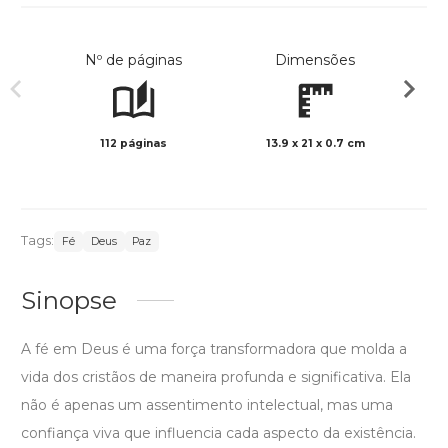
Nº de páginas
Dimensões
112 páginas
13.9 x 21 x 0.7 cm
Preto 
Tags:
Fé
Deus
Paz
Sinopse
A fé em Deus é uma força transformadora que molda a
vida dos cristãos de maneira profunda e significativa. Ela
não é apenas um assentimento intelectual, mas uma
confiança viva que influencia cada aspecto da existência.