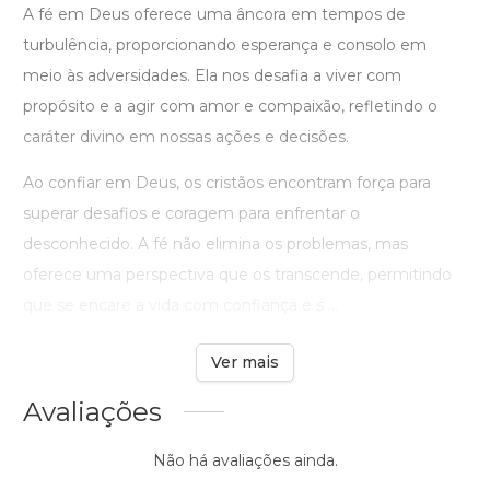
A fé em Deus oferece uma âncora em tempos de
turbulência, proporcionando esperança e consolo em
meio às adversidades. Ela nos desafia a viver com
propósito e a agir com amor e compaixão, refletindo o
caráter divino em nossas ações e decisões.
Ao confiar em Deus, os cristãos encontram força para
superar desafios e coragem para enfrentar o
desconhecido. A fé não elimina os problemas, mas
oferece uma perspectiva que os transcende, permitindo
que se encare a vida com confiança e s ...
Ver mais
Avaliações
Não há avaliações ainda.