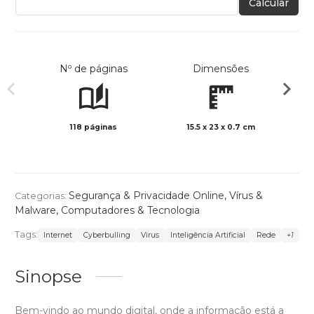
Calcular
Nº de páginas
Dimensões
118 páginas
15.5 x 23 x 0.7 cm
Preto 
Segurança & Privacidade Online
,
Vírus &
Categorias:
Malware
,
Computadores & Tecnologia
Tags:
Internet
Cyberbulling
Virus
Inteligência Artificial
Rede
+1
Sinopse
Bem-vindo ao mundo digital, onde a informação está a