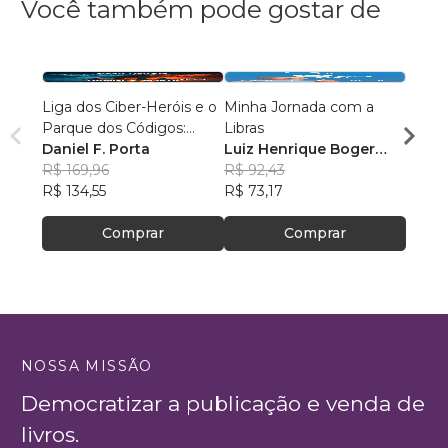
Você também pode gostar de
Liga dos Ciber-Heróis e o
Minha Jornada com a
A Vis
Parque dos Códigos:
Libras
Maria
Rumo ao Desconhecido
Daniel F. Porta
Luiz Henrique Boger
R$ 63
R$ 169,96
Wessling
R$ 92,43
R$ 49
R$ 134,55
R$ 73,17
Comprar
Comprar
NOSSA MISSÃO
Democratizar a publicação e venda de
livros.