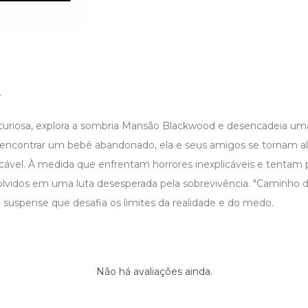
r
curiosa, explora a sombria Mansão Blackwood e desencadeia uma
o encontrar um bebê abandonado, ela e seus amigos se tornam a
cável. À medida que enfrentam horrores inexplicáveis e tentam 
lvidos em uma luta desesperada pela sobrevivência. "Caminho 
e suspense que desafia os limites da realidade e do medo.
Não há avaliações ainda.