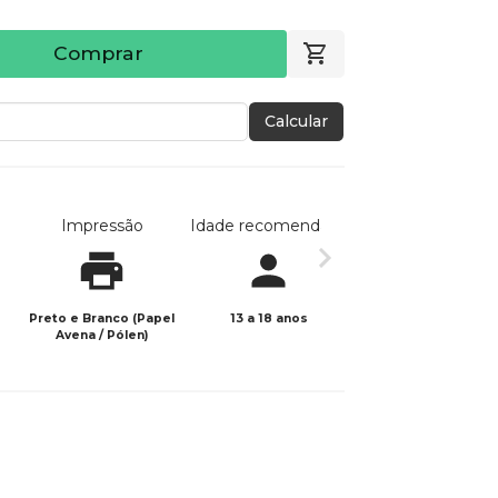
Comprar
Calcular
Impressão
Idade recomendada
Data de publicaç
Preto e Branco (Papel
13 a 18 anos
24/08/2024
Avena / Pólen)