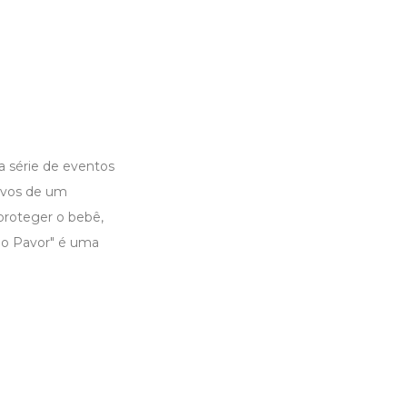
 série de eventos
lvos de um
proteger o bebê,
do Pavor" é uma