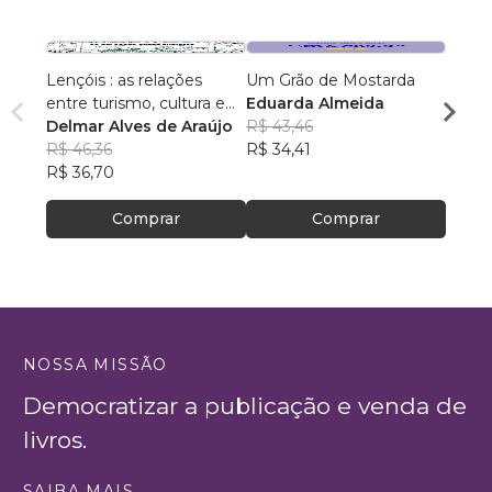
Lençóis : as relações
Um Grão de Mostarda
Inteli
entre turismo, cultura e
Eduarda Almeida
Aulas 
ambiente
Delmar Alves de Araújo
R$ 43,46
PhD(c
R$ 46,36
R$ 34,41
R$ 63
R$ 36,70
R$ 50
Comprar
Comprar
NOSSA MISSÃO
Democratizar a publicação e venda de
livros.
SAIBA MAIS