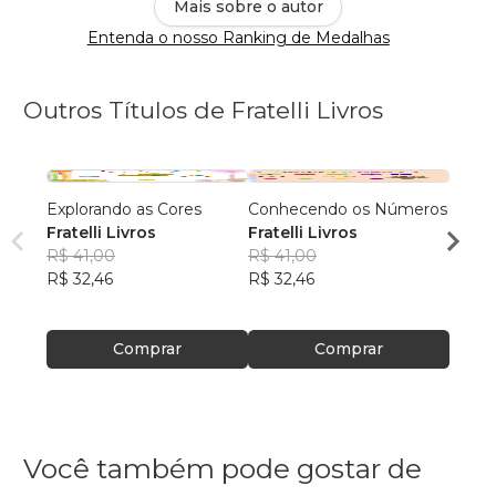
Mais sobre o autor
Entenda o nosso Ranking de Medalhas
Outros Títulos de Fratelli Livros
Explorando as Cores
Conhecendo os Números
Conhe
Fratelli Livros
Fratelli Livros
Fratel
R$ 41,00
R$ 41,00
R$ 41
R$ 32,46
R$ 32,46
R$ 32
Comprar
Comprar
Você também pode gostar de