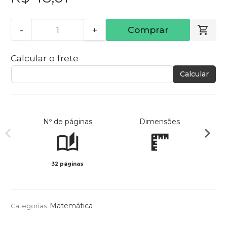
-
+
Comprar
Calcular o frete
Calcular
Nº de páginas
Dimensões
32 páginas
Col
Matemática
Categorias: