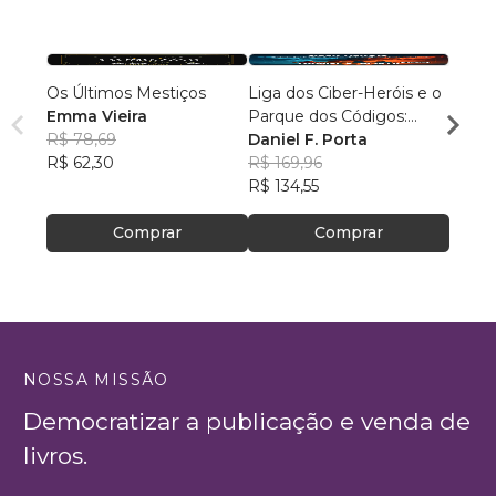
Os Últimos Mestiços
Liga dos Ciber-Heróis e o
Agulh
Emma Vieira
Parque dos Códigos:
Escri
R$ 78,69
Rumo ao Desconhecido
Daniel F. Porta
R$ 79
R$ 62,30
R$ 169,96
R$ 63
R$ 134,55
Comprar
Comprar
NOSSA MISSÃO
Democratizar a publicação e venda de
livros.