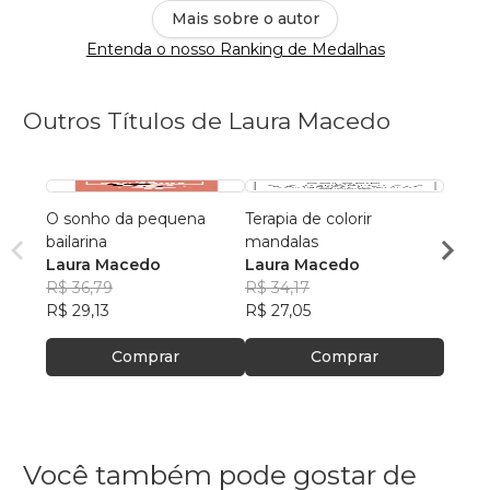
Mais sobre o autor
Entenda o nosso Ranking de Medalhas
Outros Títulos de Laura Macedo
O sonho da pequena
Terapia de colorir
Poesi
bailarina
mandalas
Laur
Laura Macedo
Laura Macedo
R$ 45,
R$ 36,79
R$ 34,17
R$ 36
R$ 29,13
R$ 27,05
Comprar
Comprar
Você também pode gostar de