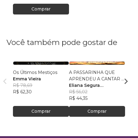
Comprar
Você também pode gostar de
Os Últimos Mestiços
A PASSARINHA QUE
O Cava
Emma Vieira
APRENDEU A CANTAR E
Loren
R$ 78,69
VOAR
Eliana Segura
Corre
R$ 43
R$ 62,30
Fernandes
R$ 56,02
R$ 34
R$ 44,35
Comprar
Comprar