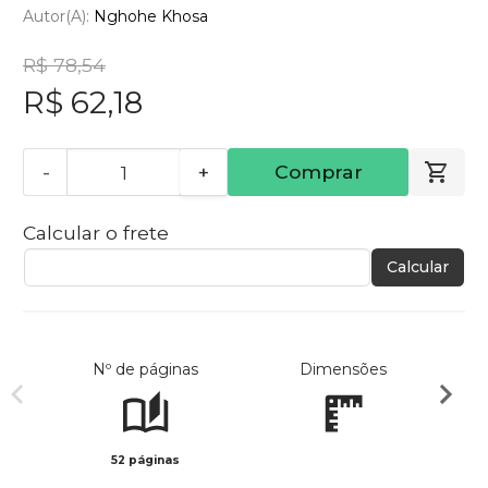
Autor(a):
Nghohe Khosa
R$ 78,54
R$ 62,18
-
+
Comprar
Calcular o frete
Calcular
Nº de páginas
Dimensões
52 páginas
Col