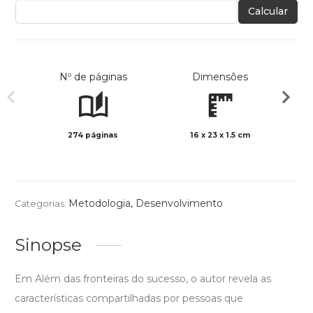
Calcular
Nº de páginas
Dimensões
274 páginas
16 x 23 x 1.5 cm
Preto 
Metodologia
,
Desenvolvimento
Categorias:
Sinopse
Em Além das fronteiras do sucesso, o autor revela as
características compartilhadas por pessoas que