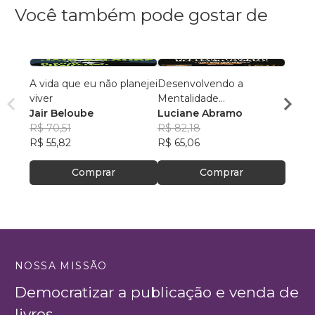
Você também pode gostar de
A vida que eu não planejei
Desenvolvendo a
A Art
viver
Mentalidade
Negóc
Jair Beloube
Empreendedora
Luciane Abramo
Fabi
R$ 70,51
R$ 82,18
R$ 63
R$ 55,82
R$ 65,06
R$ 50
Comprar
Comprar
NOSSA MISSÃO
Democratizar a publicação e venda de
livros.