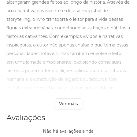
alcançaram grandes feitos ao longo da história. Através de
uma narrativa envolvente e do uso magistral de
storytelling, o livro transporta o leitor para a vida dessas
figuras extraordinárias, conectando seus traços e hábitos a
histórias cativantes. Com exemplos vívidos e narrativas
inspiradoras, o autor não apenas analisa o que torna essas
personalidades notáveis, mas também envolve o leitor
em uma jornada emocionante, explorando como suas
histórias podem oferecer lições valiosas sobre a natureza
humana e a construção de legados duradouros. Um
convite para mergulhar nas histórias que moldaram ...
Ver mais
Avaliações
Não há avaliações ainda.