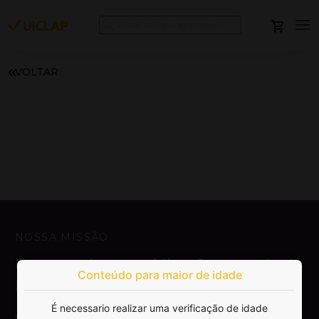
VOLTAR
NOSSA MISSÃO
Democratizar a publicação e venda de
Conteúdo para maior de idade
livros.
É necessario realizar uma verificação de idade
SAIBA MAIS