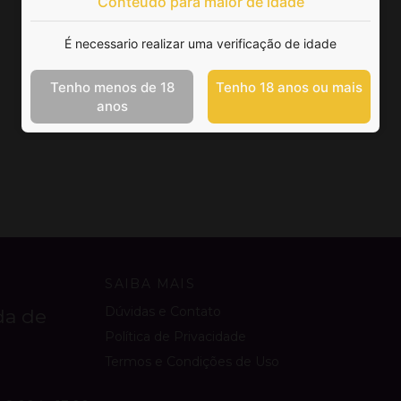
Conteúdo para maior de idade
É necessario realizar uma verificação de idade
Tenho menos de 18
Tenho 18 anos ou mais
anos
SAIBA MAIS
Dúvidas e Contato
da de
Política de Privacidade
Termos e Condições de Uso