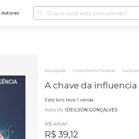
Autores
Autoajuda
Crescimento Pessoal
Sucesso
A chave da influencia
Este livro teve 1 venda
Autor(a):
IDEILSON GONÇALVES
R$ 49,41
R$ 39,12