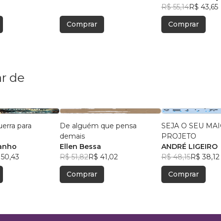
R$ 55,14
R$ 43,65
Comprar
Comprar
r de
uerra para
De alguém que pensa
SEJA O SEU MA
demais
PROJETO
anho
Ellen Bessa
ANDRÉ LIGEIRO
 50,43
R$ 51,82
R$ 41,02
R$ 48,15
R$ 38,12
Comprar
Comprar