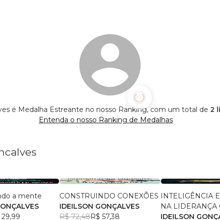
lves é Medalha Estreante no nosso Ranking, com um total de
2 
Entenda o nosso Ranking de Medalhas
ncalves
ndo a mente
CONSTRUINDO CONEXÕES
INTELIGÊNCIA 
GONÇALVES
IDEILSON GONÇALVES
NA LIDERANÇA 
 29,99
R$ 72,48
R$ 57,38
IDEILSON GONÇ