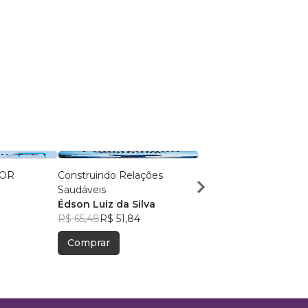
IOR
Construindo Relações
TUDO DOMINADO: 7
Saudáveis
Princípios para o Suce
Édson Luiz da Silva
Raul Fernando Figuei
R$ 65,48
R$ 51,84
R$ 126,18
R$ 99,89
Comprar
Comprar