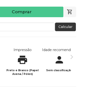
Comprar
Calcular
Impressão
Idade recomendada
Data de publicaç
Preto e Branco (Papel
Sem classificação
16/08/2024
Avena / Pólen)