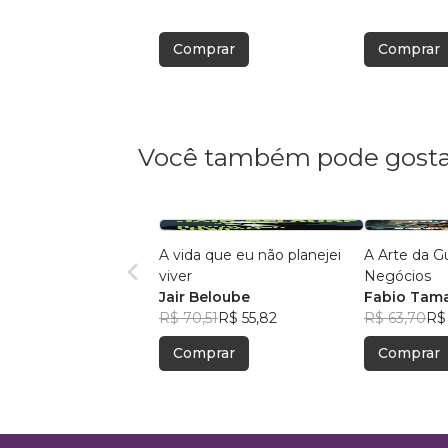
Comprar
Comprar
Você também pode gosta
A vida que eu não planejei
A Arte da G
viver
Negócios
Jair Beloube
Fabio Tam
R$ 70,51
R$ 55,82
R$ 63,70
R$
Comprar
Comprar