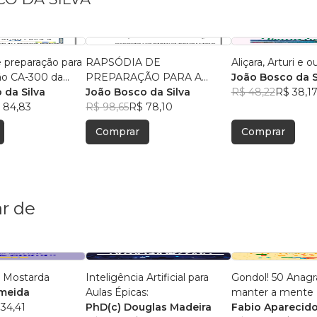
 preparação para
RAPSÓDIA DE
Aliçara, Arturi e 
ção CA-300 da
PREPARAÇÃO PARA A
João Bosco da S
 da Silva
CERTIFICAÇÃO FBB-100 DA
João Bosco da Silva
R$ 48,22
R$ 38,1
 84,83
FEBRABAN
R$ 98,65
R$ 78,10
Comprar
Comprar
r de
 Mostarda
Inteligência Artificial para
Gondol! 50 Anag
lmeida
Aulas Épicas:
manter a mente +
34,41
PhD(c) Douglas Madeira
Fabio Aparecido