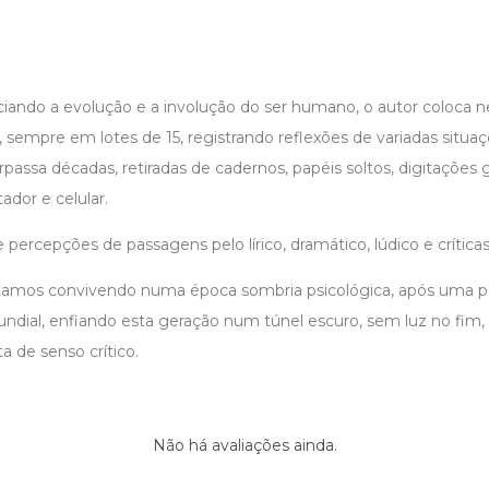
ando a evolução e a involução do ser humano, o autor coloca nes
sempre em lotes de 15, registrando reflexões de variadas situa
passa décadas, retiradas de cadernos, papéis soltos, digitaçõe
dor e celular.
 percepções de passagens pelo lírico, dramático, lúdico e críticas
stamos convivendo numa época sombria psicológica, após uma 
dial, enfiando esta geração num túnel escuro, sem luz no fim, 
ta de senso crítico.
Não há avaliações ainda.