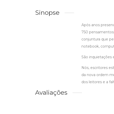
Sinopse
Após anos presenci
750 pensamentos, 
conjuntura que per
notebook, computa
São inquietações e
Nós, escritores e
da nova ordem mun
dos leitores e a fal
Avaliações