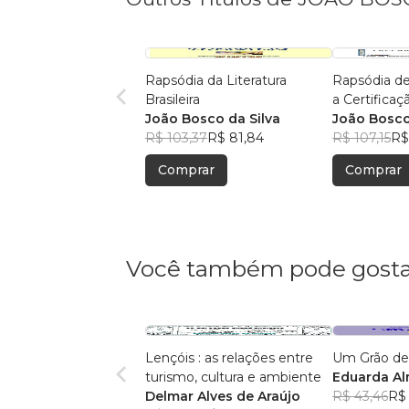
Rapsódia da Literatura
Rapsódia de
Brasileira
a Certifica
João Bosco da Silva
ABECIP
João Bosco
R$ 103,37
R$ 81,84
R$ 107,15
R$
Comprar
Comprar
Você também pode gosta
Lençóis : as relações entre
Um Grão de
turismo, cultura e ambiente
Eduarda A
Delmar Alves de Araújo
R$ 43,46
R$ 