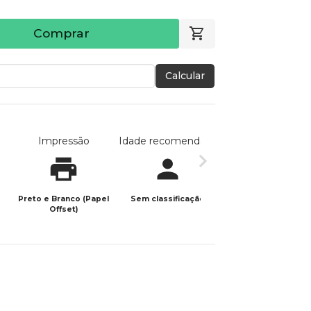
Comprar
Calcular
Impressão
Idade recomendada
Data de publicaç
Preto e Branco (Papel
Sem classificação
14/08/2024
Offset)