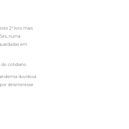
te 2º livro mais
ções, numa
s guardadas em
 do cotidiano.
pandemia duvidosa
por desinteresse