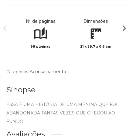
Nº de páginas
Dimensões
98 páginas
21 x 29.7 x 0.6 cm
Preto 
Aconselhamento
Categorias:
Sinopse
ESSA É UMA HISTÓRIA DE UMA MENINA QUE FOI
ABANDONADA TANTAS VEZES QUE CHEGOU AO
FUNDO
Avaliações