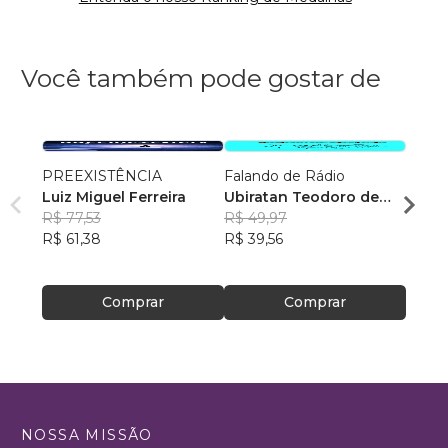
Você também pode gostar de
PREEXISTÊNCIA
Falando de Rádio
Como 
Luiz Miguel Ferreira
Ubiratan Teodoro de
sofri
R$ 77,53
Souza
R$ 49,97
Escrit
Rosan
R$ 61,38
R$ 39,56
Feito
R$ 46
R$ 37
Comprar
Comprar
NOSSA MISSÃO