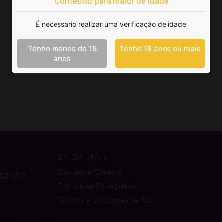
Conteúdo para maior de idade
É necessario realizar uma verificação de idade
Tenho menos de 18
Tenho 18 anos ou mais
anos
SAIBA MAIS
Dúvidas e Contato
da de
Política de Privacidade
Termos e Condições de Uso