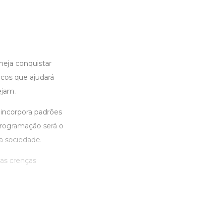
eja conquistar
icos que ajudará
ejam.
incorpora padrões
programação será o
a sociedade.
 as crenças