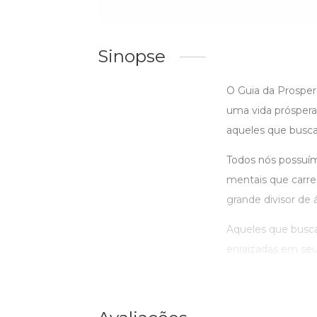
Sinopse
O Guia da Prosper
uma vida próspera.
aqueles que buscam
Todos nós possuím
mentais que carre
grande divisor de 
Aqueles que busca
enraizadas em seu 