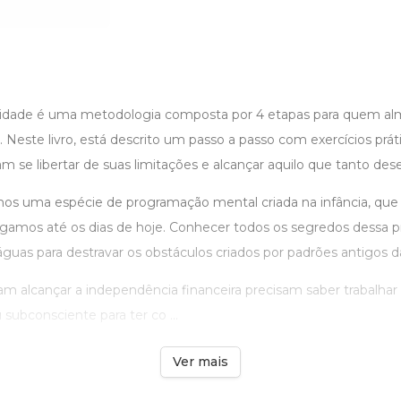
idade é uma metodologia composta por 4 etapas para quem alm
 Neste livro, está descrito um passo a passo com exercícios prát
 se libertar de suas limitações e alcançar aquilo que tanto des
os uma espécie de programação mental criada na infância, que 
gamos até os dias de hoje. Conhecer todos os segredos dessa 
águas para destravar os obstáculos criados por padrões antigos d
m alcançar a independência financeira precisam saber trabalhar
subconsciente para ter co ...
Ver mais