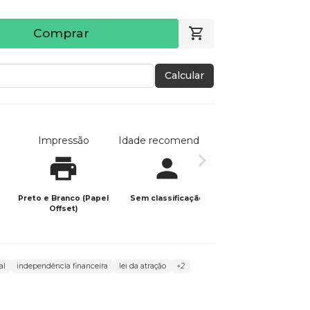
Comprar
Calcular
Impressão
Idade recomendada
Data de publicaç
Preto e Branco (Papel
Sem classificação
10/08/2024
Offset)
al
independência financeira
lei da atração
+2