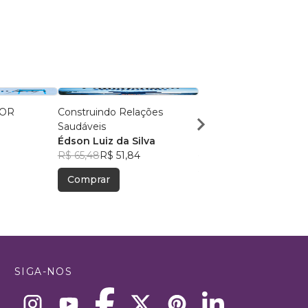
IOR
Construindo Relações
TUDO DOMINADO: 7
Saudáveis
Princípios para o Suce
Édson Luiz da Silva
Raul Fernando Figuei
R$ 65,48
R$ 51,84
R$ 126,18
R$ 99,89
Comprar
Comprar
SIGA-NOS