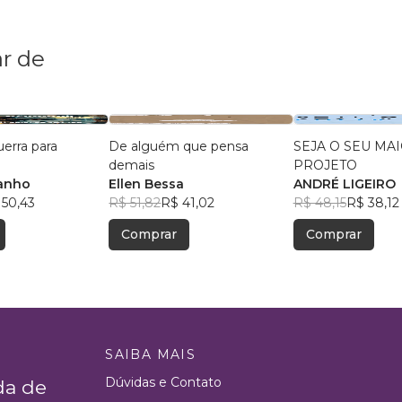
r de
uerra para
De alguém que pensa
SEJA O SEU MA
demais
PROJETO
anho
Ellen Bessa
ANDRÉ LIGEIRO
 50,43
R$ 51,82
R$ 41,02
R$ 48,15
R$ 38,12
Comprar
Comprar
SAIBA MAIS
Dúvidas e Contato
da de