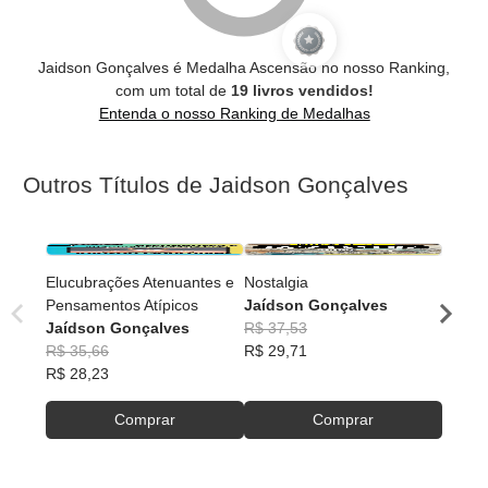
Jaidson Gonçalves é Medalha Ascensão no nosso Ranking,
com um total de
19 livros vendidos!
Entenda o nosso Ranking de Medalhas
Outros Títulos de Jaidson Gonçalves
Elucubrações Atenuantes e
Nostalgia
Pensa
Pensamentos Atípicos
Jaídson Gonçalves
Jaíds
Jaídson Gonçalves
R$ 37,53
R$ 37
R$ 35,66
R$ 29,71
R$ 30
R$ 28,23
Comprar
Comprar