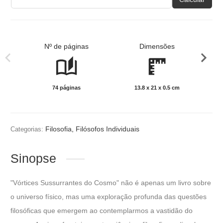
Nº de páginas
Dimensões
74 páginas
13.8 x 21 x 0.5 cm
Preto
Filosofia
,
Filósofos Individuais
Categorias:
Sinopse
"Vórtices Sussurrantes do Cosmo" não é apenas um livro sobre
o universo físico, mas uma exploração profunda das questões
filosóficas que emergem ao contemplarmos a vastidão do