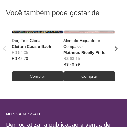
Você também pode gostar de
Dor, Fé e Glória
Além do Esquadro e
O Deu
Cleiton Cassio Bach
Compasso
Fábio
R$ 54,05
Matheus Ricelly Pinto
Santo
R$ 50
R$ 42,79
R$ 63,15
R$ 40
R$ 49,99
Comprar
Comprar
NOSSA MISSÃO
Democratizar a publicação e venda de