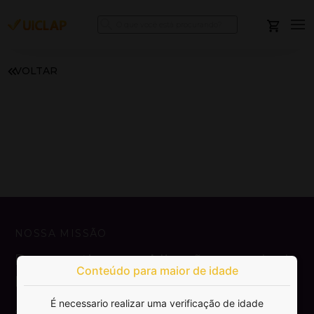
VOLTAR
NOSSA MISSÃO
Democratizar a publicação e venda de
Conteúdo para maior de idade
livros.
É necessario realizar uma verificação de idade
SAIBA MAIS