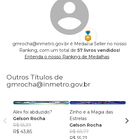
gmrocha@inmetro.gov.br é Medalha Seller no nosso
Ranking, com um total de
57 livros vendidos!
Entenda o nosso Ranking de Medalhas
Outros Títulos de
gmrocha@inmetro.gov.br
Alex foi abduzido?
Zinho e a Magia das
Pedro
Gelson Rocha
Estrelas
Medi
R$ 55,39
Gelson Rocha
Gels
R$ 43,85
R$ 69,77
R$ 72
R$ 55,23
R$ 57,