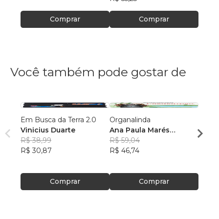
Comprar
Comprar
Você também pode gostar de
Em Busca da Terra 2.0
Organalinda
Guard
Vinicius Duarte
Ana Paula Marés
Crix D
R$ 38,99
Mikosik
R$ 59,04
R$ 54
R$ 30,87
R$ 46,74
R$ 42
Comprar
Comprar