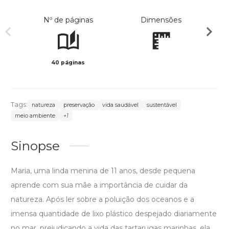
Nº de páginas
Dimensões
40 páginas
Col
Tags:
natureza
preservação
vida saudável
sustentável
meio ambiente
+1
Sinopse
Maria, uma linda menina de 11 anos, desde pequena
aprende com sua mãe a importância de cuidar da
natureza. Após ler sobre a poluição dos oceanos e a
imensa quantidade de lixo plástico despejado diariamente
no mar, prejudicando a vida das tartarugas marinhas, ela