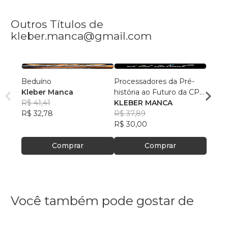
Outros Títulos de
kleber.manca@gmail.com
Beduíno
Processadores da Pré-
Amerin
Kleber Manca
história ao Futuro da CPU
Faraó
R$ 41,41
VII
KLEBER MANCA
Kleb
R$ 32,78
R$ 37,89
R$ 33
R$ 30,00
R$ 26
Comprar
Comprar
Você também pode gostar de