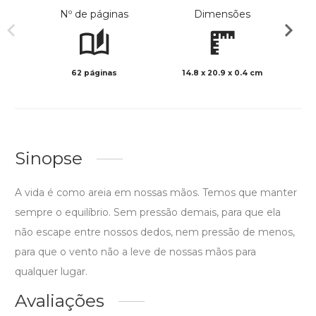
Nº de páginas
Dimensões
62 páginas
14.8 x 20.9 x 0.4 cm
Preto 
Sinopse
A vida é como areia em nossas mãos. Temos que manter
sempre o equilíbrio. Sem pressão demais, para que ela
não escape entre nossos dedos, nem pressão de menos,
para que o vento não a leve de nossas mãos para
qualquer lugar.
Avaliações