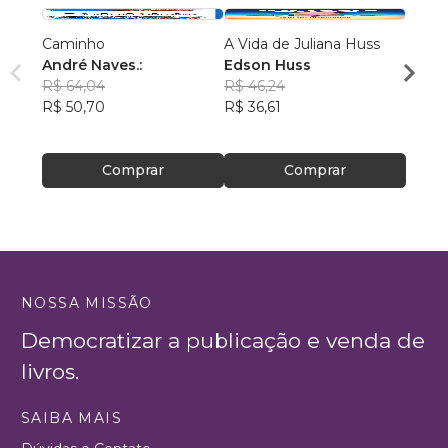
Caminho
A Vida de Juliana Huss
MILA
André Naves.:
Edson Huss
DOR
R$ 64,04
R$ 46,24
NADM
R$ 50,70
R$ 36,61
R$ 50
R$ 39
Comprar
Comprar
NOSSA MISSÃO
Democratizar a publicação e venda de
livros.
SAIBA MAIS