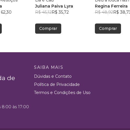
Mestiços
Lia e Cau
Deu a louca nas h
a
Juliana Paiva Lyra
Regina Ferreira
 62,30
R$ 45,12
R$ 35,72
R$ 48,92
R$ 38,7
Comprar
Comprar
SAIBA MAIS
Dúvidas e Contato
da de
Política de Privacidade
Termos e Condições de Uso
s 8:00 às 17:00