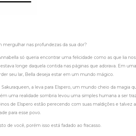
 mergulhar nas profundezas da sua dor?
nnabella só queria encontrar uma felicidade como as que lia nos l
 estava longe daquela contida nas páginas que adorava. Em u
erder seu lar, Bella deseja estar em um mundo mágico.
e Sakuraqueen, a leva para Elspero, um mundo cheio da magia q
rém uma realidade sombria levou uma simples humana a ser traz
inos de Elspero estão perecendo com suas maldições e talvez 
dade para esse povo.
 de você, porém isso está fadado ao fracasso.