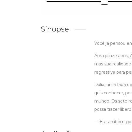
Sinopse
Você já pensou em
Aos quinze anos, A
mas sua realidade
regressiva para p
Dália, uma fada d
quis conhecer, po
mundo. Os sete re
possa trazer liber
— Eu também gosto