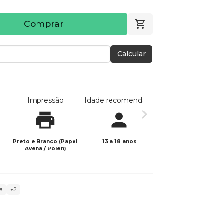
Comprar
Calcular
Impressão
Idade recomendada
Data de publicaç
Preto e Branco (Papel
13 a 18 anos
09/07/2024
Avena / Pólen)
a
+2