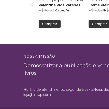
O leão que parecia uma flor
Os Últimos 
Valentina Rios Paredes
Emma Vieir
R$ 43,88
R$ 34,74
R$ 78,69
R$
Comprar
Comprar
NOSSA MISSÃO
Democratizar a publicação e ven
livros.
Horário de atendimento: segunda à sexta-feira, da
loja@uiclap.com