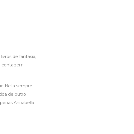
ivros de fantasia,
ma contagem
ue Bella sempre
ida de outro
apenas Annabella