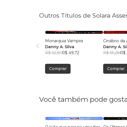
Outros Títulos de Solara Asse
Monarquia Vampira
Cinábrio da
Danny A. Silva
Danny A. Si
R$ 62,81
R$ 49,72
R$ 55,28
R$ 
Comprar
Comprar
Você também pode gosta