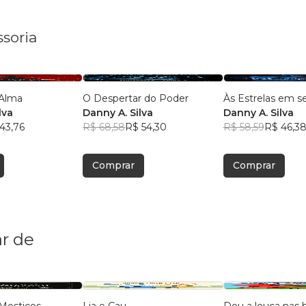
ssoria
 Alma
O Despertar do Poder
Às Estrelas em s
lva
Danny A. Silva
Danny A. Silva
43,76
R$ 68,58
R$ 54,30
R$ 58,59
R$ 46,3
Comprar
Comprar
r de