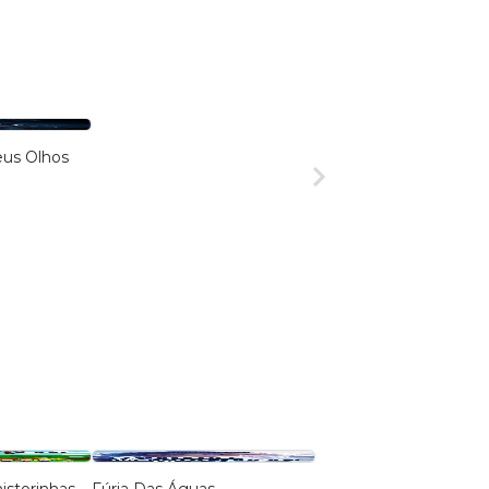
eus Olhos
8