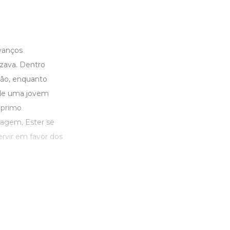
avanços
rizava. Dentro
ção, enquanto
a de uma jovem
 primo
ragem, Ester se
ervir em favor dos