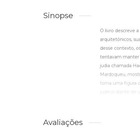
Sinopse
O livro descreve a
arquitetônicos, sua
desse contexto, o
tentavam manter su
judia chamada Had
Mardoqueu, mostra
torna uma figura c
judeus diante de 
Avaliações