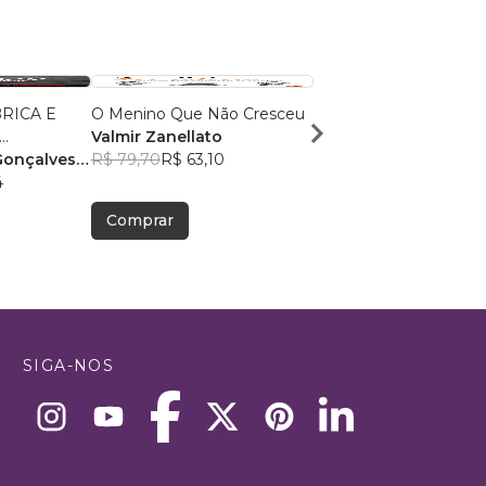
RICA E
O Menino Que Não Cresceu
O poeta das estrelas
Valmir Zanellato
Ronilson de Oliveira
Gonçalves
R$ 79,70
R$ 63,10
R$ 56,59
R$ 44,80
4
Comprar
Comprar
SIGA-NOS