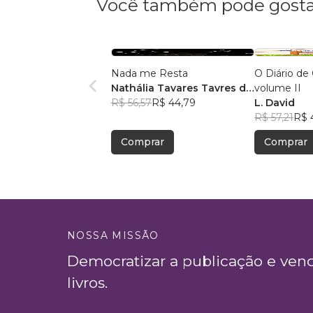
Você também pode gosta
Nada me Resta
O Diário de 
Nathália Tavares Tavres da
volume II
SIlva Xavier
R$ 56,57
R$ 44,79
L. David
R$ 57,21
R$ 
Comprar
Comprar
NOSSA MISSÃO
Democratizar a publicação e ven
livros.