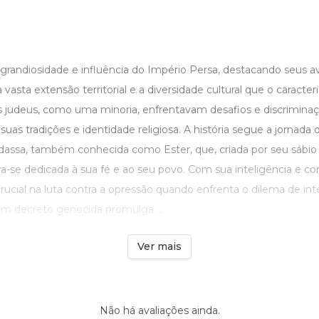
 grandiosidade e influência do Império Persa, destacando seus 
 vasta extensão territorial e a diversidade cultural que o caracte
s judeus, como uma minoria, enfrentavam desafios e discrimina
as tradições e identidade religiosa. A história segue a jornad
assa, também conhecida como Ester, que, criada por seu sábio
-se dedicada à sua fé e ao seu povo. Com sua inteligência e co
rucial na luta contra a opressão quando enfrenta o dilema de int
um decreto genocida promulga ...
Ver mais
Não há avaliações ainda.