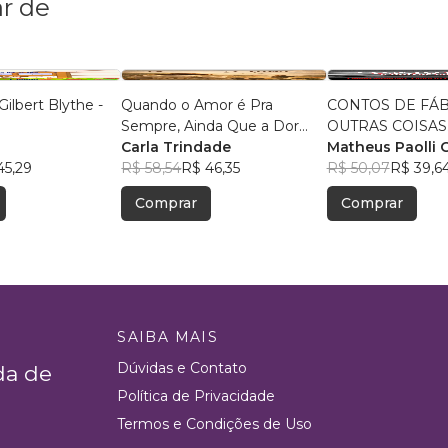
r de
Gilbert Blythe -
Quando o Amor é Pra
CONTOS DE FÁB
Sempre, Ainda Que a Dor
OUTRAS COISAS
Insista
Carla Trindade
ESTRANHAS
Matheus Paolli 
45,29
R$ 58,54
R$ 46,35
Marra
R$ 50,07
R$ 39,6
Comprar
Comprar
SAIBA MAIS
Dúvidas e Contato
da de
Política de Privacidade
Termos e Condições de Uso