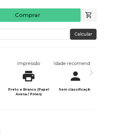
Comprar
Calcular
Impressão
Idade recomendada
Data de publicaç
Preto e Branco (Papel
Sem classificação
08/07/2024
Avena / Pólen)