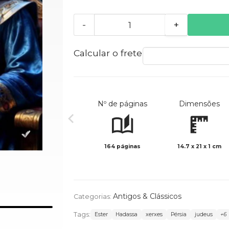
-
+
Calcular o frete
Nº de páginas
Dimensões
164 páginas
14.7 x 21 x 1 cm
Antigos & Clássicos
Categorias:
Tags:
Ester
Hadassa
xerxes
Pérsia
judeus
+6