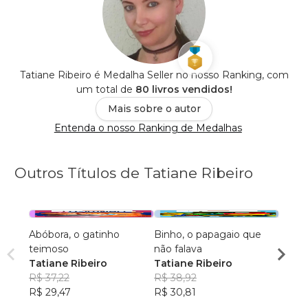
Tatiane Ribeiro é Medalha Seller no nosso Ranking, com
um total de
80 livros vendidos!
Mais sobre o autor
Entenda o nosso Ranking de Medalhas
Outros Títulos de Tatiane Ribeiro
Abóbora, o gatinho
Binho, o papagaio que
Tonin
teimoso
não falava
super
Tatiane Ribeiro
Tatiane Ribeiro
Tatia
R$ 37,22
R$ 38,92
R$ 38
R$ 29,47
R$ 30,81
R$ 30