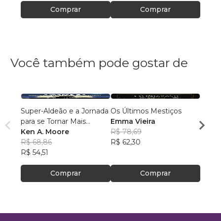
Comprar
Comprar
Você também pode gostar de
Super-Aldeão e a Jornada
Os Últimos Mestiços
Liga d
para se Tornar Mais
Emma Vieira
Parqu
Interessante!
Ken A. Moore
R$ 78,69
Rumo
Danie
R$ 68,86
R$ 62,30
R$ 16
R$ 54,51
R$ 13
Comprar
Comprar