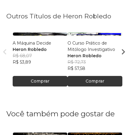
Outros Títulos de Heron Robledo
A Máquina Decide
O Curso Prático de
O Res
Heron Robledo
Mitólogo Investigativo
Hero
R$ 68,07
Heron Robledo
R$ 69
R$ 53,89
R$ 72,73
R$ 55,
R$ 57,58
Comprar
Comprar
Você também pode gostar de