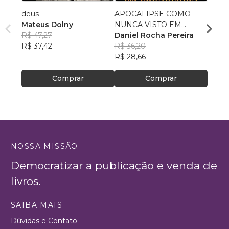
deus
APOCALIPSE COMO
Conex
Mateus Dolny
NUNCA VISTO EM
Samu
R$ 47,27
CRONOLOGIA
Daniel Rocha Pereira
R$ 54
R$ 37,42
R$ 36,20
R$ 43
R$ 28,66
Comprar
Comprar
NOSSA MISSÃO
Democratizar a publicação e venda de
livros.
SAIBA MAIS
Dúvidas e Contato