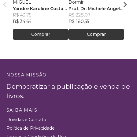
MIGUEL
Dormir
Carol
Yandre Karoline Costa
Prof. Dr. Michele Angelo
R$ 83
Mourão
R$ 43,75
Tinagli Casarosa PhD
R$ 228,07
R$ 65
R$ 34,64
R$ 180,55
Comprar
Comprar
NOSSA MISSÃO
Democratizar a publicação e venda de
livros.
SAIBA MAIS
Dúvidas e Contato
Política de Privacidade
Termos e Condições de Uso