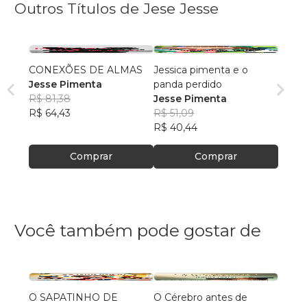
Outros Títulos de Jese Jesse
CONEXÕES DE ALMAS
Jessica pimenta e o
Jesse Pimenta
panda perdido
R$ 81,38
Jesse Pimenta
R$ 64,43
R$ 51,09
R$ 40,44
Comprar
Comprar
Você também pode gostar de
O SAPATINHO DE
O Cérebro antes de
Grávi