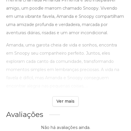
menina chamada Amanda Pimenta e seu inseparável
amigo, um poodle marrom chamado Snoopy. Vivendo
em uma vibrante favela, Amanda e Snoopy compartilham
uma amizade profunda e verdadeira, marcada por
aventuras diárias, risadas e um amor incondicional.
Amanda, uma garota cheia de vida e sonhos, encontra
em Snoopy seu companheiro perfeito. Juntos, eles
exploram cada canto da comunidade, transformando
momentos simples em lembranças preciosas. A vida na
favela é difícil, mas Amanda e Snoopy conseguem
encontrar alegria nas pequenas coisas, ...
Ver mais
Avaliações
Não há avaliações ainda.