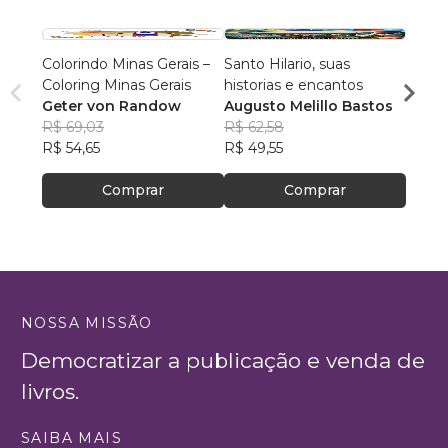
Colorindo Minas Gerais –
Santo Hilario, suas
Volph
Coloring Minas Gerais
historias e encantos
Volp
Geter von Randow
Augusto Melillo Bastos
R$ 15
R$ 69,03
R$ 62,58
R$ 122
R$ 54,65
R$ 49,55
Comprar
Comprar
NOSSA MISSÃO
Democratizar a publicação e venda de
livros.
SAIBA MAIS