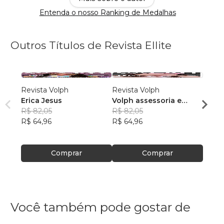
Entenda o nosso Ranking de Medalhas
Outros Títulos de Revista Ellite
Revista Volph
Revista Volph
Revis
Erica Jesus
Volph assessoria e
Volph
R$ 82,05
marketing
R$ 82,05
mark
R$ 82
R$ 64,96
R$ 64,96
R$ 64
Comprar
Comprar
Você também pode gostar de