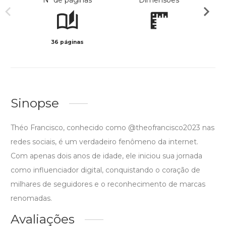
Nº de páginas
Dimensões
36 páginas
Col
Sinopse
Théo Francisco, conhecido como @theofrancisco2023 nas
redes sociais, é um verdadeiro fenômeno da internet.
Com apenas dois anos de idade, ele iniciou sua jornada
como influenciador digital, conquistando o coração de
milhares de seguidores e o reconhecimento de marcas
renomadas.
Avaliações