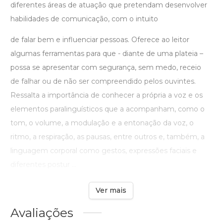
diferentes áreas de atuação que pretendam desenvolver
habilidades de comunicação, com o intuito
de falar bem e influenciar pessoas. Oferece ao leitor
algumas ferramentas para que - diante de uma plateia –
possa se apresentar com segurança, sem medo, receio
de falhar ou de não ser compreendido pelos ouvintes.
Ressalta a importância de conhecer a própria a voz e os
elementos paralinguísticos que a acompanham, como o
tom, o volume, a modulação e a entonação da voz, o
ritmo, a respiração, as pausas, entre outros e, também, a
linguagem corporal como gestos, expressões faciais e
diferentes postur ...
Ver mais
Avaliações