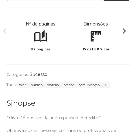
Nº de páginas
Dimensões
112 páginas
15 x 21 x 0.7 cm
Preto 
Sucesso
Categorias:
Tags:
falar
público
oratória
orador
comunicação
+1
Sinopse
O livro "É possível falar em público. Acredite!"
Objetiva auxiliar pessoas comuns ou profissionais de