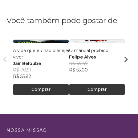
Você também pode gostar de
A vida que eu não planejei
O manual proibido:
Um Gr
viver
Felipe Alves
Eduar
Jair Beloube
R$ 69,47
R$ 43
R$ 70,51
R$ 55,00
R$ 34
R$ 55,82
Comprar
Comprar
NOSSA MISSÃO