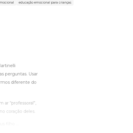
emocional
educação emocional para crianças
rtinelli
as perguntas. Usar
ermos diferente do
m ar “professoral”,
no coração deles.
filho ...