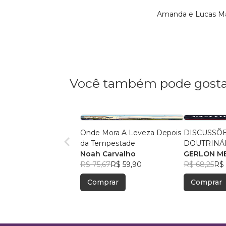
Amanda e Lucas Mar
Você também pode gosta
Onde Mora A Leveza Depois
DISCUSSÕ
da Tempestade
DOUTRINÁ
Noah Carvalho
ATIVIDADE
GERLON M
R$ 75,67
R$ 59,90
SOUZA
R$ 68,25
R$ 
Comprar
Comprar