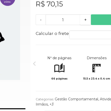
R$ 70,15
-
+
Calcular o frete
Nº de páginas
Dimensões
66 páginas
15.5 x 23.4 x 0.4 cm
Gestão Comportamental
,
Ativid
Categorias:
Irmãos
,
+3