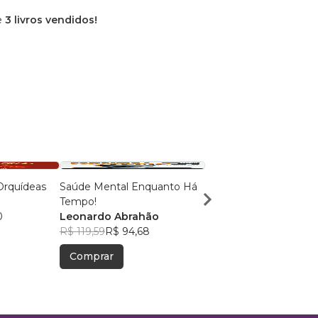
e
3 livros vendidos!
Orquídeas
Saúde Mental Enquanto Há
50 Maneiras de amar s
Tempo!
família
0
Leonardo Abrahão
Juliane Caetano
R$ 119,59
R$ 94,68
R$ 56,73
R$ 44,91
Comprar
Comprar