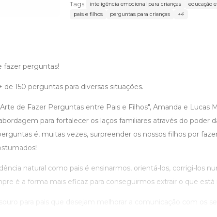
Tags:
inteligência emocional para crianças
educação 
pais e filhos
perguntas para crianças
+4
e fazer perguntas!
 de 150 perguntas para diversas situações.
 Arte de Fazer Perguntas entre Pais e Filhos", Amanda e Lucas Ma
ordagem para fortalecer os laços familiares através do poder d
erguntas é, muitas vezes, surpreender os nossos filhos por faz
ostumados!
dência natural como pais é ensinarmos, orientá-los, corrigi-los nu
e é a forma mais eficaz para conseguirmos extrair o que está 
souro para pais que desejam melhorar a comunicação com os seus 