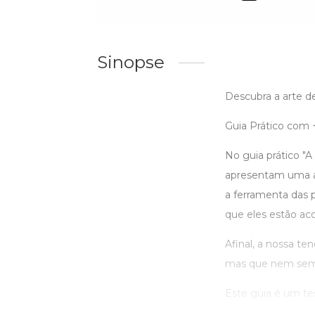
Sinopse
Descubra a arte d
Guia Prático com +
No guia prático "A
apresentam uma ab
a ferramenta das p
que eles estão ac
Afinal, a nossa ten
mas que nem sempr
Este guia é um te