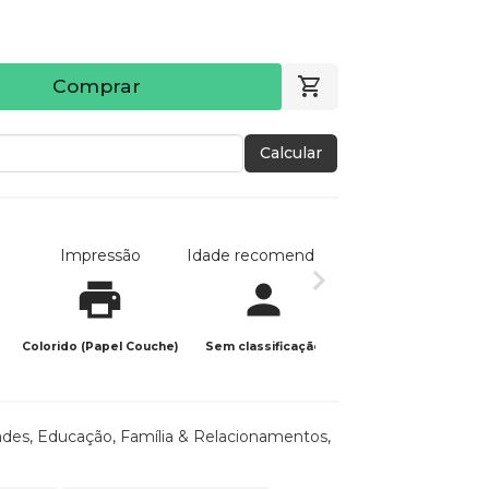
Comprar
Calcular
Impressão
Idade recomendada
Data de publicaç
Colorido (Papel Couche)
Sem classificação
02/07/2024
ades
,
Educação
,
Família & Relacionamentos
,