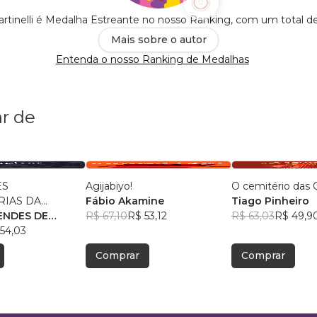
tinelli é Medalha Estreante no nosso Ranking, com um total d
Mais sobre o autor
Entenda o nosso Ranking de Medalhas
r de
ES
Agijabiyo!
O cemitério das 
RIAS DA
Fábio Akamine
Tiago Pinheiro
 POLICIAL
ENDES DE
R$ 67,10
R$ 53,12
R$ 63,03
R$ 49,9
54,03
Comprar
Comprar