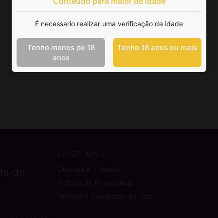
Conteúdo para maior de idade
É necessario realizar uma verificação de idade
Tenho menos de 18
Tenho 18 anos ou mais
anos
SAIBA MAIS
Dúvidas e Contato
da de
Política de Privacidade
Termos e Condições de Uso