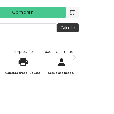
Comprar
Calcular
Impressão
Idade recomendada
Data de publicaç
Colorido (Papel Couche)
Sem classificação
01/07/2024