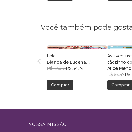
Você também pode gosta
Lola
As aventura
Bianca de Lucena
cãozinho d
Coutinho de Oliveira
R$ 43,88
R$ 34,74
Alice Mende
R$ 56,47
R$ 
Comprar
Comprar
NOSSA MISSÃO