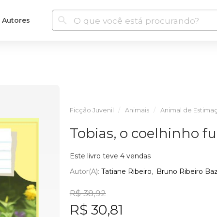
Autores
Ficção Juvenil
Animais
Animal de Estima
Tobias, o coelhinho fu
Este livro teve 4 vendas
Autor(a):
Tatiane Ribeiro
Bruno Ribeiro Ba
R$ 38,92
R$ 30,81