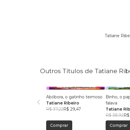
Tatiane Rib
Outros Títulos de Tatiane Rib
Abóbora, o gatinho teimoso
Binho, o pa
Tatiane Ribeiro
falava
R$ 37,22
R$ 29,47
Tatiane Rib
R$ 38,92
R$
Comprar
Comprar