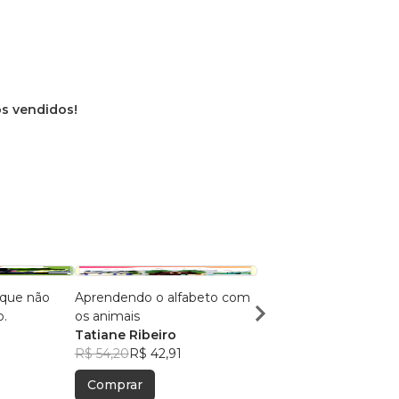
os vendidos!
 que não
Aprendendo o alfabeto com
O mistério no bosque
.
os animais
encantado
Tatiane Ribeiro
Tatiane Ribeiro
1
R$ 54,20
R$ 42,91
R$ 35,52
R$ 28,12
Comprar
Comprar