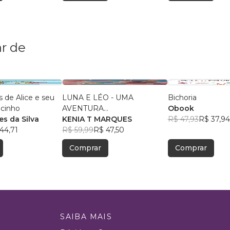
r de
s de Alice e seu
LUNA E LÉO - UMA
Bichoria
ocinho
AVENTURA
Obook
s da Silva
INTERPLANETÁRIA
KENIA T MARQUES
R$ 47,93
R$ 37,94
44,71
R$ 59,99
R$ 47,50
Comprar
Comprar
SAIBA MAIS