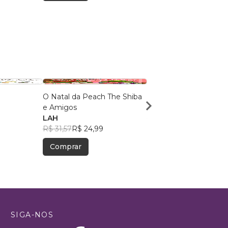
O Natal da Peach The Shiba
O gato no telhado
e Amigos
Cristiane Barbosa
LAH
D`Oliveira Matielo
R$ 70,54
R$ 55,85
R$ 31,57
R$ 24,99
Comprar
Comprar
SIGA-NOS