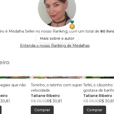
eiro é Medalha Seller no nosso Ranking, com um total de
80 livr
Mais sobre o autor
Entenda o nosso Ranking de Medalhas
eiro
pagaio que não
Toninho, o ratinho com super
Tefel, o cãozinho
velocidade
gostava de banho
eiro
Tatiane Ribeiro
Tatiane Ribeiro
 30,81
R$ 38,92
R$ 30,81
R$ 38,92
R$ 30,8
Comprar
Comprar