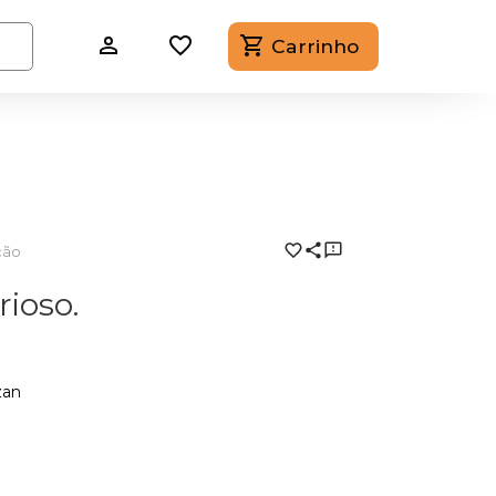
Carrinho
ção
rioso.
zan