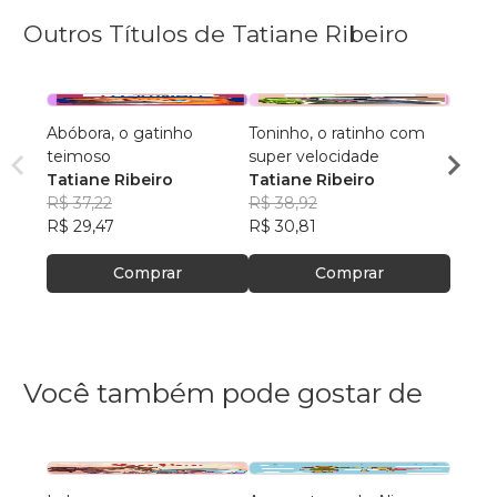
Outros Títulos de Tatiane Ribeiro
Abóbora, o gatinho
Toninho, o ratinho com
Tefel
teimoso
super velocidade
gosta
Tatiane Ribeiro
Tatiane Ribeiro
Tatia
R$ 37,22
R$ 38,92
R$ 38
R$ 29,47
R$ 30,81
R$ 30
Comprar
Comprar
Você também pode gostar de