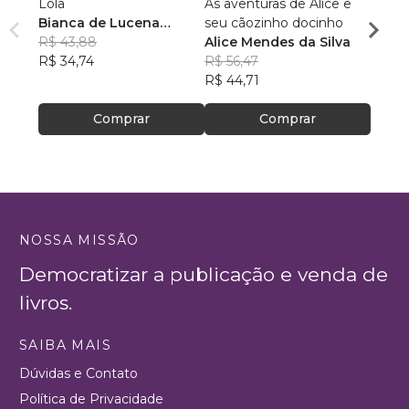
Lola
As aventuras de Alice e
LUNA
Bianca de Lucena
seu cãozinho docinho
AVEN
Coutinho de Oliveira
R$ 43,88
Alice Mendes da Silva
INTE
KENI
R$ 34,74
R$ 56,47
R$ 59
R$ 44,71
R$ 47
Comprar
Comprar
NOSSA MISSÃO
Democratizar a publicação e venda de
livros.
SAIBA MAIS
Dúvidas e Contato
Política de Privacidade